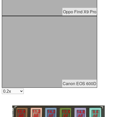
Oppo Find X9 Pro
Canon EOS 600D
12.4
11.2
14.2
13.9
14.8
9.6
∆E
∆E
∆E
∆E
∆E
∆E