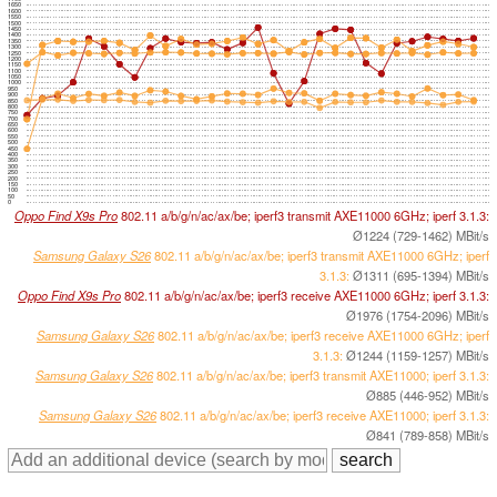
1650
1600
1550
1500
1450
1400
1350
1300
1250
1200
1150
1100
1050
1000
950
900
850
800
750
700
650
600
550
500
450
400
350
300
250
200
150
100
50
0
Oppo Find X9s Pro
802.11 a/​b/​g/​n/​ac/​ax/​be; iperf3 transmit AXE11000 6GHz; iperf 3.1.3:
Ø1224 (729-1462) MBit/s
Samsung Galaxy S26
802.11 a/​b/​g/​n/​ac/​ax/​be; iperf3 transmit AXE11000 6GHz; iperf
3.1.3:
Ø1311 (695-1394) MBit/s
Oppo Find X9s Pro
802.11 a/​b/​g/​n/​ac/​ax/​be; iperf3 receive AXE11000 6GHz; iperf 3.1.3:
Ø1976 (1754-2096) MBit/s
Samsung Galaxy S26
802.11 a/​b/​g/​n/​ac/​ax/​be; iperf3 receive AXE11000 6GHz; iperf
3.1.3:
Ø1244 (1159-1257) MBit/s
Samsung Galaxy S26
802.11 a/​b/​g/​n/​ac/​ax/​be; iperf3 transmit AXE11000; iperf 3.1.3:
Ø885 (446-952) MBit/s
Samsung Galaxy S26
802.11 a/​b/​g/​n/​ac/​ax/​be; iperf3 receive AXE11000; iperf 3.1.3:
Ø841 (789-858) MBit/s