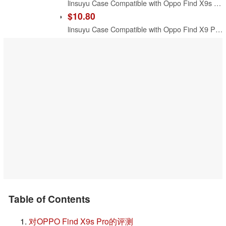
linsuyu Case Compatible with Oppo Find X9s Pro, Compatible with Oppo Find X9s Pro PU Leather Grain Magnetic snap Phone case-Green
$10.80
linsuyu Case Compatible with Oppo Find X9 Pro, Compatible with Oppo Find X9 Pro Matte Leather Phone Case Black.
Table of Contents
对OPPO Find X9s Pro的评测