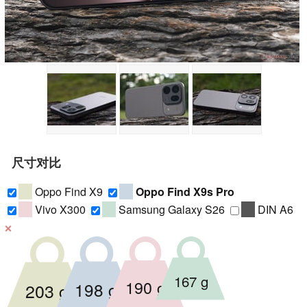
尺寸对比
Oppo Find X9
Oppo Find X9s Pro
Vivo X300
Samsung Galaxy S26
DIN A6
❌
167 g
190 g
198 g
203 g