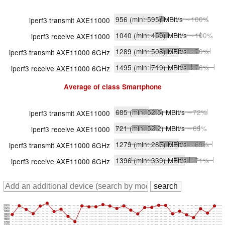
956
(min: 595)
MBit/s
∼100%
iperf3 transmit AXE11000
1040
(min: 459)
MBit/s
∼100%
iperf3 receive AXE11000
1289
(min: 508)
MBit/s
∼70%
iperf3 transmit AXE11000 6GHz
1495
(min: 719)
MBit/s
∼76%
iperf3 receive AXE11000 6GHz
Average of class
Smartphone
685
(min: 52.5)
MBit/s
∼72%
iperf3 transmit AXE11000
721
(min: 52.2)
MBit/s
∼69%
iperf3 receive AXE11000
1279
(min: 287)
MBit/s
∼69%
iperf3 transmit AXE11000 6GHz
1396
(min: 339)
MBit/s
∼71%
iperf3 receive AXE11000 6GHz
2050
2000
1950
1900
1850
1800
1750
1700