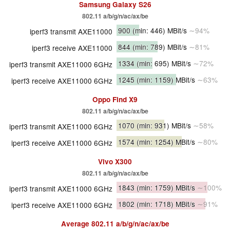
Samsung Galaxy S26
802.11 a/​b/​g/​n/​ac/​ax/​be
900
(min: 446)
MBit/s
∼94%
iperf3 transmit AXE11000
844
(min: 789)
MBit/s
∼81%
iperf3 receive AXE11000
1334
(min: 695)
MBit/s
∼72%
iperf3 transmit AXE11000 6GHz
1245
(min: 1159)
MBit/s
∼63%
iperf3 receive AXE11000 6GHz
Oppo Find X9
802.11 a/​b/​g/​n/​ac/​ax/​be
1070
(min: 931)
MBit/s
∼58%
iperf3 transmit AXE11000 6GHz
1574
(min: 1254)
MBit/s
∼80%
iperf3 receive AXE11000 6GHz
Vivo X300
802.11 a/​b/​g/​n/​ac/​ax/​be
1843
(min: 1759)
MBit/s
∼100%
iperf3 transmit AXE11000 6GHz
1802
(min: 1718)
MBit/s
∼91%
iperf3 receive AXE11000 6GHz
Average
802.11 a/​b/​g/​n/​ac/​ax/​be