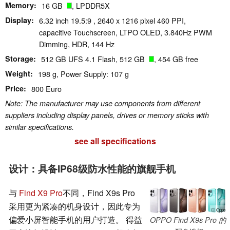
Memory
16 GB
, LPDDR5X
Display
6.32 inch 19.5:9 , 2640 x 1216 pixel 460 PPI,
capacitive Touchscreen, LTPO OLED, 3.840Hz PWM
Dimming, HDR, 144 Hz
Storage
512 GB UFS 4.1 Flash, 512 GB
, 454 GB free
Weight
198 g, Power Supply: 107 g
Price
800 Euro
Note: The manufacturer may use components from different
suppliers including display panels, drives or memory sticks with
similar specifications.
see all specifications
设计：具备IP68级防水性能的旗舰手机
与
Find X9 Pro
不同，Find X9s Pro
采用更为紧凑的机身设计，因此专为
ⓘ Oppo
偏爱小屏智能手机的用户打造。 得益
OPPO Find X9s Pro 的