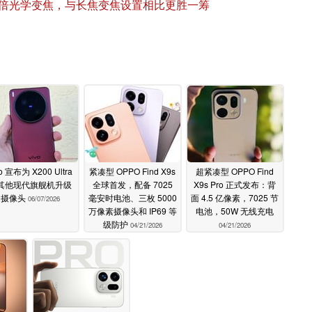
：原生 10 倍光学变焦，与长焦变焦设置相比更胜一筹
vo 宣布为 X200 Ultra
紧凑型 OPPO Find X9s
超紧凑型 OPPO Find
其他现代旗舰机升级
全球首发，配备 7025
X9s Pro 正式发布：背
摄像头
毫安时电池、三枚 5000
面 4.5 亿像素，7025 节
06/07/2026
万像素摄像头和 IP69 等
电池，50W 无线充电
级防护
04/21/2026
04/21/2026