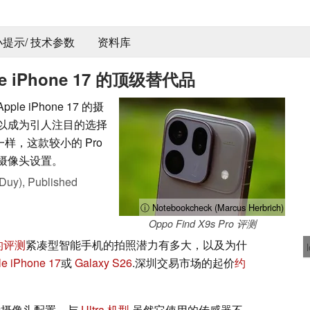
 小提示/ 技术参数
资料库
iPhone 17 的顶级替代品
le iPhone 17 的摄
也可以成为引人注目的选择
a 一样，这款较小的 Pro
 摄像头设置。
Duy),
Published
ⓘ Notebookcheck (Marcus Herbrich)
Oppo Find X9s Pro 评测
的评测
紧凑型智能手机的拍照潜力有多大，以及为什
le iPhone 17
或
Galaxy S26
.深圳交易市场的起价
约
像素摄像头配置，与
Ultra 机型
.虽然它使用的传感器不