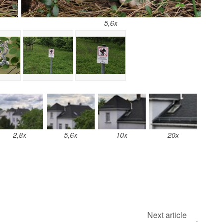
5,6x
2,8x
5,6x
10x
20x
Next article