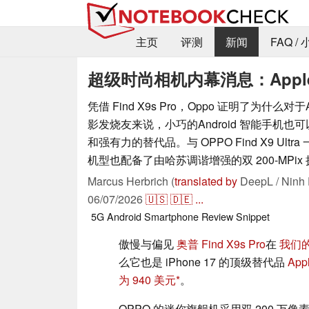
主页
评测
新闻
FAQ /
超级时尚相机内幕消息：Apple 
凭借 Find X9s Pro，Oppo 证明了为什么对于App
影发烧友来说，小巧的Android 智能手机
和强有力的替代品。与 OPPO Find X9 Ultr
机型也配备了由哈苏调谐增强的双 200-MPix
Marcus Herbrich (
translated by
DeepL / Ninh 
06/07/2026
🇺🇸
🇩🇪
...
5G
Android
Smartphone
Review Snippet
傲慢与偏见
奥普 Find X9s Pro
在
我们
么它也是 iPhone 17 的顶级替代品
App
为 940 美元
。
OPPO 的迷你旗舰机采用双 200 万