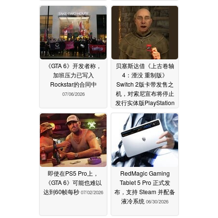
《GTA 6》开发者称，
贝塞斯达借《上古卷轴
加班压力已写入
4：湮没 重制版》
Rockstar的合同中
Switch 2版卡带发售之
机，对索尼宣布将停止
07/06/2026
发行实体版PlayStation
游戏一事进行了揶揄
07/05/2026
即使在PS5 Pro上，
RedMagic Gaming
《GTA 6》可能也难以
Tablet 5 Pro 正式发
达到60帧每秒
布，支持 Steam 并配备
07/02/2026
液冷系统
06/30/2026