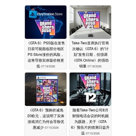
《GTA 6》PS5版在发售
Take-Two首席执行官再
日前可能面临部分地区
次确认《GTA 6》的“计
PS Store涨价的风险，
划”发售日期，但强调
这将导致实体版价格更
《GTA Online》的强劲
低
销量
07/19/2026
07/18/2026
《GTA 6》预购价减免
随着Take-Two公司8月
20欧元，这说明了实体
财报电话会议的时机颇
游戏消亡为何会导致优
为蹊跷，关于《GTA
惠减少
6》预告片的猜测日益升
07/15/2026
温
07/10/2026