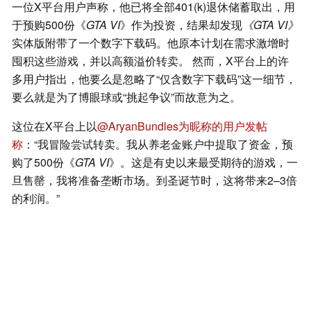
一位X平台用户声称，他已将全部401(k)退休储蓄取出，用
于预购500份《
GTA VI
》作为投资，结果却发现
《GTA VI》
实体版附带了一个数字下载码。他原本计划在需求激增时
囤积这些游戏，并以高额溢价转卖。 然而，X平台上的许
多用户指出，他要么是忽略了“仅含数字下载码”这一细节，
要么就是为了博眼球或“挑起争议”而故意为之。
这位在X平台上以
@AryanBundles为昵称的用户发帖
称
：“我冒险尝试转卖。我从养老金账户中提取了资金，预
购了500份《
GTA VI
》。这是有史以来最受期待的游戏，一
旦售罄，我将准备垄断市场。到圣诞节时，这将带来2–3倍
的利润。”