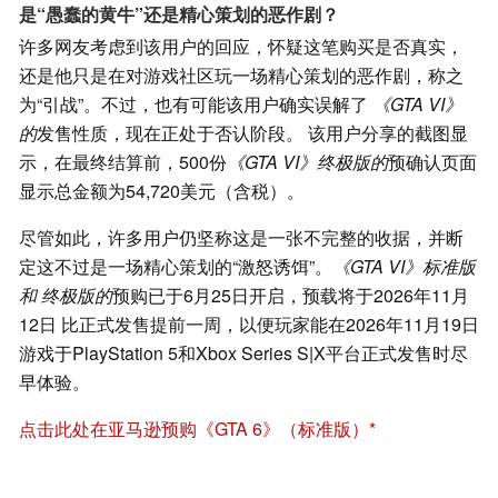
是“愚蠢的黄牛”还是精心策划的恶作剧？
许多网友考虑到该用户的回应，怀疑这笔购买是否真实，
还是他只是在对游戏社区玩一场精心策划的恶作剧，称之
为“引战”。不过，也有可能该用户确实误解了
《GTA VI》
的
发售性质，现在正处于否认阶段。 该用户分享的截图显
示，在最终结算前，500份
《GTA VI》终极版的
预确认页面
显示总金额为54,720美元（含税）。
尽管如此，许多用户仍坚称这是一张不完整的收据，并断
定这不过是一场精心策划的“激怒诱饵”。
《GTA VI》标准版
和
终极版的
预购已于6月25日开启，预载将于2026年11月
12日 比正式发售提前一周，以便玩家能在2026年11月19日
游戏于PlayStation 5和Xbox Series S|X平台正式发售时尽
早体验。
点击此处在亚马逊预购《GTA 6》（标准版）