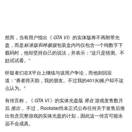
然而，当有用户指出《
GTA VI
》的实体版将不再附带光
盘，而是
标准版和终极版
包装盒内均仅包含一个纯数字下
载码时，他却坚持自己的说法，并表示：“这只是猜测。不
妨试试看。”
怀疑者们在X平台上继续与该用户争论，而他则回应
道：“勇者得天助，我的朋友。不过我的401(k)账户却不这
么认为。”
有传言称，《
GTA VI
》的实体光盘版
将在
游戏发售数月
后
推出
。不过，Rockstar尚未正式公布任何关于发售后推
出包含完整游戏的实体光盘的计划，因此这一传言可能永
远不会成真。