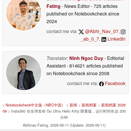
Fating
- News Editor
- 725 articles
published on Notebookcheck
since
2024
contact me via:
@Abhi_Nav_07
,
_ab_0_7
,
LinkedIn
Translator:
Ninh Ngoc Duy
- Editorial
Assistant
- 814621 articles published
on Notebookcheck
since 2008
contact me via:
Facebook
>
Notebookcheck中文版（NBC中国）
>
新闻
>
新闻档案
>
新闻档案 2026
06
> Insta360 在全球发布 Go Ultra Hello Kitty 限量版，运行时间长达 200
分钟
Abhinav Fating, 2026-06-11 (Update: 2026-06-11)