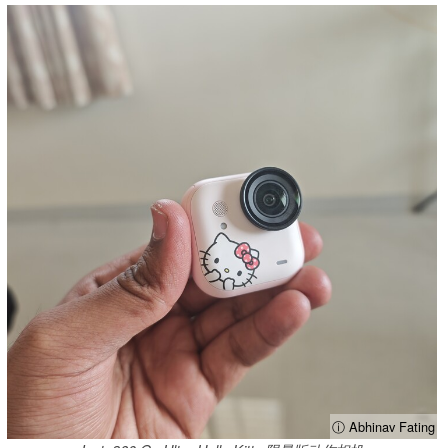
ⓘ Abhinav Fating