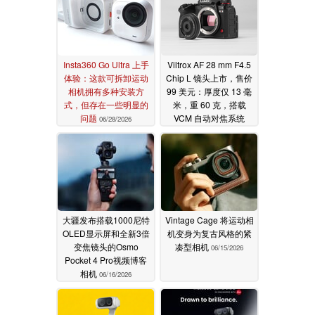
Insta360 Go Ultra 上手
Viltrox AF 28 mm F4.5
体验：这款可拆卸运动
Chip L 镜头上市，售价
相机拥有多种安装方
99 美元：厚度仅 13 毫
式，但存在一些明显的
米，重 60 克，搭载
问题
VCM 自动对焦系统
06/28/2026
06/17/2026
大疆发布搭载1000尼特
Vintage Cage 将运动相
OLED显示屏和全新3倍
机变身为复古风格的紧
变焦镜头的Osmo
凑型相机
06/15/2026
Pocket 4 Pro视频博客
相机
06/16/2026