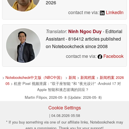
2026
contact me via:
LinkedIn
Translator:
Ninh Ngoc Duy
- Editorial
Assistant
- 816412 articles published
on Notebookcheck
since 2008
contact me via:
Facebook
>
Notebookcheck中文版（NBC中国）
>
新闻
>
新闻档案
>
新闻档案 2026
05
> 机密 Pixel 视频泄露："双子座智能 "和 "夜光设计" -Android 17 对
Apple 智能和液态玻璃的回应？
Martin Filipov, 2026-05- 8 (Update: 2026-05- 8)
Cookie Settings
| 04.08.2026 05:58
* If you buy something via one of our affiliate links, Notebookcheck may
earn a commission. Thank you for your support!