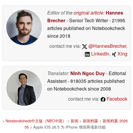
Editor of the
original article
:
Hannes
Brecher
- Senior Tech Writer
- 21995
articles published on Notebookcheck
since 2018
contact me via:
@HannesBrecher
,
LinkedIn
,
Xing
Translator:
Ninh Ngoc Duy
- Editorial
Assistant
- 818035 articles published
on Notebookcheck
since 2008
contact me via:
Facebook
>
Notebookcheck中文版（NBC中国）
>
新闻
>
新闻档案
>
新闻档案 2026
05
> Apple iOS 26.5 为 iPhone 增添两项新功能