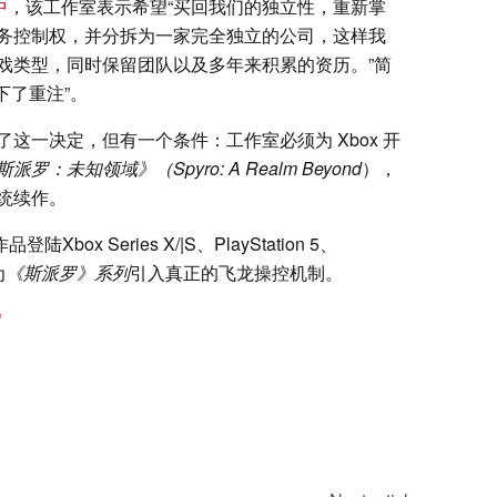
中
，该工作室表示希望“买回我们的独立性，重新掌
务控制权，并分拆为一家完全独立的公司，这样我
戏类型，同时保留团队以及多年来积累的资历。”简
“下了重注”。
这一决定，但有一个条件：工作室必须为 Xbox 开
斯派罗：未知领域》（Spyro: A Realm Beyond
），
统续作。
Xbox Series X/|S、PlayStation 5、
为
《斯派罗》系列
引入真正的飞龙操控机制。