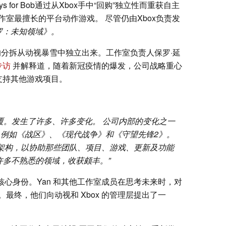
 for Bob通过从Xbox手中“回购”独立性而重获自主
室最擅长的平台动作游戏。 尽管仍由Xbox负责发
罗：未知领域》。
过有计划的分拆从动视暴雪中独立出来。工作室负责人保罗·延
专访
并解释道，随着新冠疫情的爆发，公司战略重心
转而支持其他游戏项目。
覆。发生了许多、许多变化。 公司内部的变化之一
，例如《
战区》、《现代战争》和《守望先锋2》。
为支持型架构，以协助那些团队、项目、游戏、更新及功能
许多不熟悉的领域，收获颇丰。”
在失去核心身份。Yan 和其他工作室成员在思考未来时，对
最终，他们向动视和 Xbox 的管理层提出了一