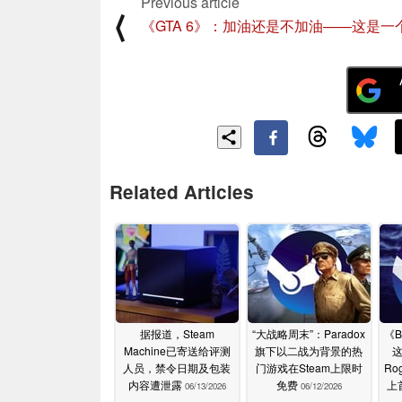
Previous article
⟨
《GTA 6》：加油还是不加油——这是一
Related Articles
据报道，Steam
“大战略周末”：Paradox
《Ba
Machine已寄送给评测
旗下以二战为背景的热
这
人员，禁令日期及包装
门游戏在Steam上限时
Ro
内容遭泄露
免费
上
06/13/2026
06/12/2026