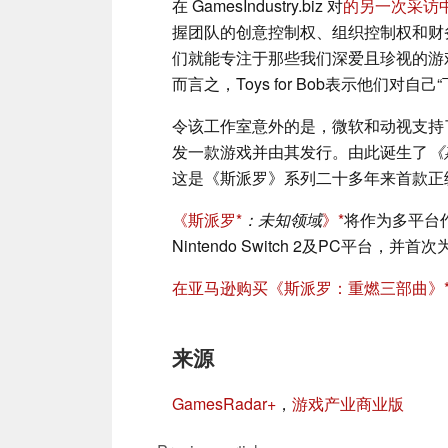
在 GamesIndustry.biz 对
的另一次采访
握团队的创意控制权、组织控制权和财
们就能专注于那些我们深爱且珍视的游
而言之，Toys for Bob表示他们对自己
令该工作室意外的是，微软和动视支持了
发一款游戏并由其发行。由此诞生了
《
这是《斯派罗》系列二十多年来首款正
《斯派罗
：未知领域
》
将作为多平台作品登陆
Nintendo Switch 2及PC平台，并首次
在亚马逊购买《斯派罗：重燃三部曲》
来源
GamesRadar+
，
游戏产业商业版