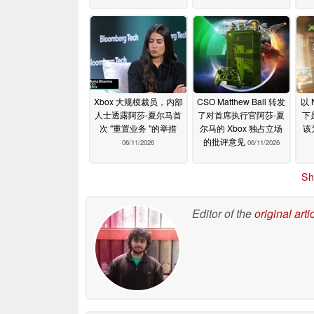
Xbox 大规模裁员，内部
CSO Matthew Ball 转发
以 
人士透露阿莎-夏尔马首
了对首席执行官阿莎-夏
下
次 "重置业务 "的举措
尔马的 Xbox 独占立场
该为
的批评意见
06/11/2026
06/11/2026
Sh
Editor of the
original arti