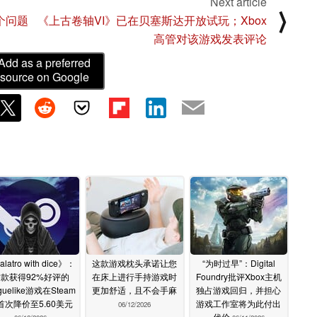
Next article
⟩
个问题
《上古卷轴VI》已在贝塞斯达开放试玩；Xbox
高管对该游戏发表评论
Add as a preferred
source on Google
latro with dice》：
这款游戏枕头承诺让您
“为时过早”：Digital
款获得92%好评的
在床上进行手持游戏时
Foundry批评Xbox主机
guelike游戏在Steam
更加舒适，且不会手麻
独占游戏回归，并担心
首次降价至5.60美元
游戏工作室将为此付出
06/12/2026
代价