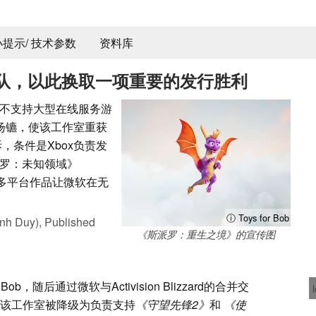
 小提示/ 技术参数
资料库
队，以此换取一项重要的发行胜利
不支持大型在线服务游
分道扬镳，使该工作室重获
，条件是Xbox负责发
罗：未知领域》
全新的多平台作品让微软在无
ⓘ Toys for Bob
nh Duy),
Published
《斯派罗：重生之境》的宣传图
r Bob，随后通过微软与Activision Blizzard的合并交
，该工作室被降级为负责支持
《守望先锋2》
和
《使