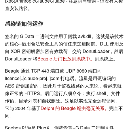
(x86)AnthropicClaudeCluade - 注意拼写错误 - 但没有人检
查安装路径。
感染链如何运作
签名的 G Data 二进制文件用于侧载 avk.dll。这就是该技术
的核心--借用合法安全工具的信任来逃避防御。DLL 使用反
向 XOR 密钥解密加密有效载荷，交给 DonutLoader，然后
DonutLoader 将
Beagle 后门投放到系统中。
到系统上。
Beagle 通过 TCP 443 端口或 UDP 8080 端口向
licence[..]claude-pro[..]com 打电话。流量是用硬编码的
AES 密钥加密的，因此对于监视线路的人来说，看起来就
像正常的 HTTPS。后门运行八项命令：执行 shell、文件
传输、目录列表和自我删除。这足以实现完全远程访问。
它与 2004 年基于
Delphi 的 Beagle 蠕虫毫无关系。
完全不
同。
Sophos 以为是 PlugX。侧载设置--G Data 二进制文件、