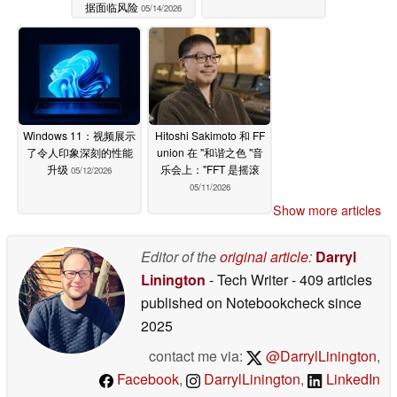
据面临风险
05/14/2026
Windows 11：视频展示
Hitoshi Sakimoto 和 FF
了令人印象深刻的性能
union 在 "和谐之色 "音
升级
乐会上："FFT 是摇滚
05/12/2026
05/11/2026
Show more articles
Editor of the
original article
:
Darryl
Linington
- Tech Writer
- 409 articles
published on Notebookcheck
since
2025
contact me via:
@DarrylLinington
,
Facebook
,
DarrylLinington
,
LinkedIn