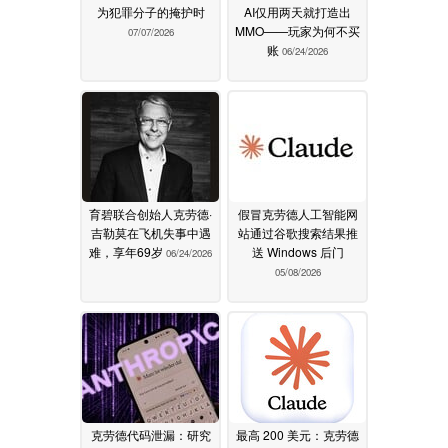
为犯罪分子的掩护时
AI仅用两天就打造出
MMO——玩家为何不买
07/07/2026
账
06/24/2026
育碧联合创始人克劳德·
假冒克劳德人工智能网
吉勒莫在飞机失事中遇
站通过谷歌搜索结果推
难，享年69岁
送 Windows 后门
06/24/2026
05/08/2026
克劳德代码泄漏：研究
最高 200 美元：克劳德