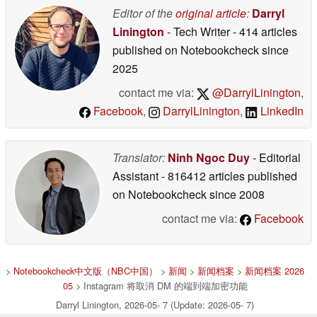
Editor of the
original article
:
Darryl
Linington
- Tech Writer
- 414 articles
published on Notebookcheck
since
2025
contact me via:
@DarrylLinington
,
Facebook
,
DarrylLinington
,
LinkedIn
Translator:
Ninh Ngoc Duy
- Editorial
Assistant
- 816412 articles published
on Notebookcheck
since 2008
contact me via:
Facebook
>
Notebookcheck中文版（NBC中国）
>
新闻
>
新闻档案
>
新闻档案 2026
05
> Instagram 将取消 DM 的端到端加密功能
Darryl Linington, 2026-05- 7 (Update: 2026-05- 7)