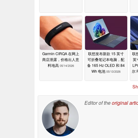
Garmin CIRQA 在网上
联想发布新款 15 英寸
联
商店泄露，价格出人意
可折叠笔记本电脑，配
英
料地高
备 165 Hz OLED 和 84
L
05/14/2026
Wh 电池
尔 
05/13/2026
Sh
Editor of the
original arti