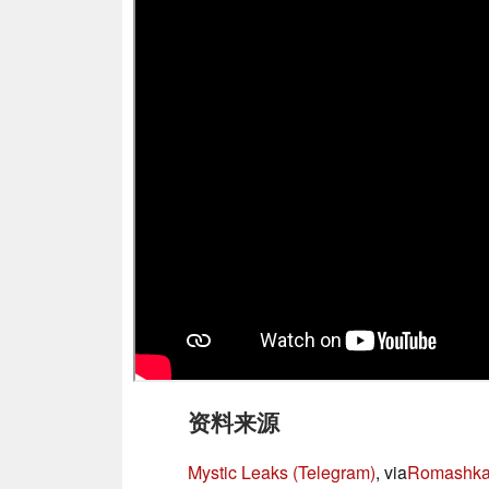
资料来源
Mystic Leaks (Telegram)
, via
Romashka