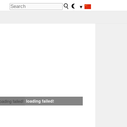
▼
loading failed!
loading failed!