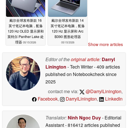
戴尔全球发布新款 16
戴尔全球发布新款 14
英寸笔记本电脑，配备
英寸笔记本电脑，配备
120 Hz OLED 显示屏和
120 Hz 显示屏和 Arc
英特尔 Panther Lake 处
B390 图形处理器
理器
05/15/2026
05/15/2026
Show more articles
Editor of the
original article
:
Darryl
Linington
- Tech Writer
- 409 articles
published on Notebookcheck
since
2025
contact me via:
@DarrylLinington
,
Facebook
,
DarrylLinington
,
LinkedIn
Translator:
Ninh Ngoc Duy
- Editorial
Assistant
- 816412 articles published