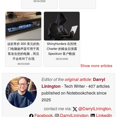
06/04/2026
这款售价 300 美元的热
ShinyHunters 在拒绝
门电脑扬声器可用于黑
Charter 的赎金后泄露
客攻击您的电脑，而且
Spectrum 客户数据
不会有补丁出现
06/02/2026
06/03/2026
Show more articles
Editor of the
original article
:
Darryl
Linington
- Tech Writer
- 407 articles
published on Notebookcheck
since
2025
contact me via:
@DarrylLinington
,
Facebook
,
DarrylLinington
,
LinkedIn