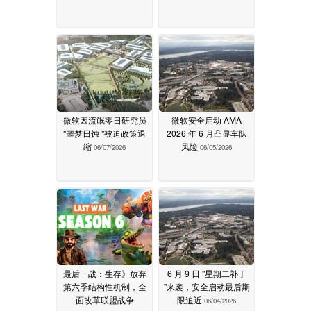
微软因流氓零日研究员
微软安全启动 AMA
"噩梦日蚀 "被迫政策退
2026 年 6 月凸显车队
缩
风险
06/07/2026
06/05/2026
最后一战：生存》放弃
6 月 9 日 "星期二补丁
第六季结构性机制，全
"来袭，安全启动最后期
面改革联盟战争
限迫近
06/04/2026