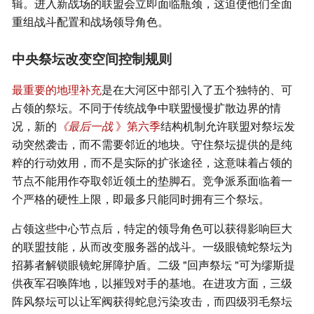
辑。进入新战场的联盟会立即面临瓶颈，这迫使他们全面
重组战斗配置和战场领导角色。
中央祭坛改变空间控制规则
最重要的地理补充
是在大河区中部引入了五个独特的、可
占领的祭坛。不同于传统战争中联盟慢慢扩散边界的情
况，新的
《最后一战
》第六季
结构机制允许联盟对祭坛发
动突然袭击，而不需要邻近的地块。守住祭坛提供的是纯
粹的行动效用，而不是实际的扩张途径，这意味着占领的
节点不能用作夺取邻近领土的垫脚石。竞争派系面临着一
个严格的硬性上限，即最多只能同时拥有三个祭坛。
占领这些中心节点后，特定的领导角色可以获得影响巨大
的联盟技能，从而改变服务器的战斗。一级眼镜蛇祭坛为
招募者解锁眼镜蛇屏障护盾。二级 "回声祭坛 "可为缪斯提
供夜军召唤阵地，以摧毁对手的基地。在进攻方面，三级
阵风祭坛可以让军阀获得蛇息污染攻击，而四级羽毛祭坛