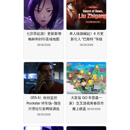
七宗罪起源》更新新增
单人练级崛起》6 月更
梅林和封印圣域地图
新引入 "巴斯特 "等级
06/06/2026
06/06/2026
GTA 6》粉丝监控
大富翁 GO 辛普森一
Rockstar 停车场--预告
家》交叉游戏将春田市
片理论引发网络调侃
搬上棋盘
06/05/2026
06/05/2026