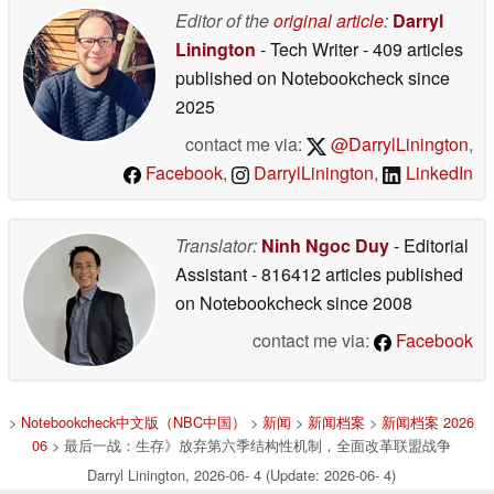
Editor of the
original article
:
Darryl
Linington
- Tech Writer
- 409 articles
published on Notebookcheck
since
2025
contact me via:
@DarrylLinington
,
Facebook
,
DarrylLinington
,
LinkedIn
Translator:
Ninh Ngoc Duy
- Editorial
Assistant
- 816412 articles published
on Notebookcheck
since 2008
contact me via:
Facebook
>
Notebookcheck中文版（NBC中国）
>
新闻
>
新闻档案
>
新闻档案 2026
06
> 最后一战：生存》放弃第六季结构性机制，全面改革联盟战争
Darryl Linington, 2026-06- 4 (Update: 2026-06- 4)