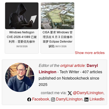
Windows Netlogon
CISA 要求 Windows 管
CVE-2026-41089 已被
理员在 6 月 3 日前修补
利用：需要优先修补
噩梦 Eclipse Defender
缺陷
06/03/2026
06/01/2026
Show more articles
Editor of the
original article
:
Darryl
Linington
- Tech Writer
- 407 articles
published on Notebookcheck
since
2025
contact me via:
@DarrylLinington
,
Facebook
,
DarrylLinington
,
LinkedIn