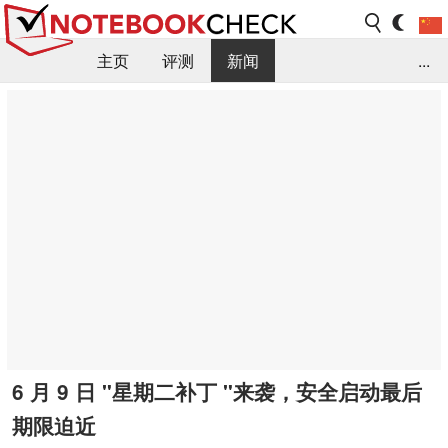
主页
评测
新闻
...
FAQ / 小提示/ 技术参数
资料库
6 月 9 日 "星期二补丁 "来袭，安全启动最后
期限迫近