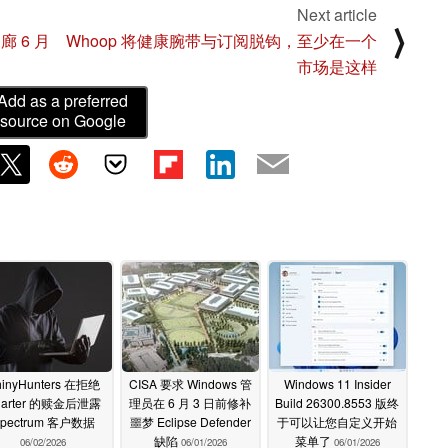
Next article
⟩
走廊 6 月
Whoop 将健康腕带与订阅脱钩，至少在一个
市场是这样
Add as a preferred
source on Google
hinyHunters 在拒绝
CISA 要求 Windows 管
Windows 11 Insider
harter 的赎金后泄露
理员在 6 月 3 日前修补
Build 26300.8553 版终
pectrum 客户数据
噩梦 Eclipse Defender
于可以让您自定义开始
缺陷
菜单了
06/02/2026
06/01/2026
06/01/2026