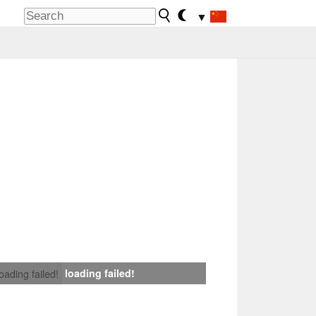
▼
loading failed!
loading failed!