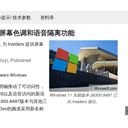
 小提示/ 技术参数
资料库
s 可获得屏幕色调和语音隔离功能
，为 Insiders 提供屏幕
Duy),
Published
tware
Windows
更新明确推动了可访问性，
ⓘ Microsoft.com
持以及语音访问的新语
Windows 11 实验版本 26300.8497 已
300.8497版本与其他三
向 Insiders 推出。
为Dev的频道采用新名称