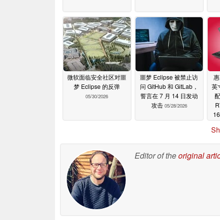
微软面临安全社区对噩
噩梦 Eclipse 被禁止访
惠
梦 Eclipse 的反弹
问 GitHub 和 GitLab，
英
誓言在 7 月 14 日发动
配
05/30/2026
攻击
R
05/28/2026
1
Sh
Editor of the
original arti