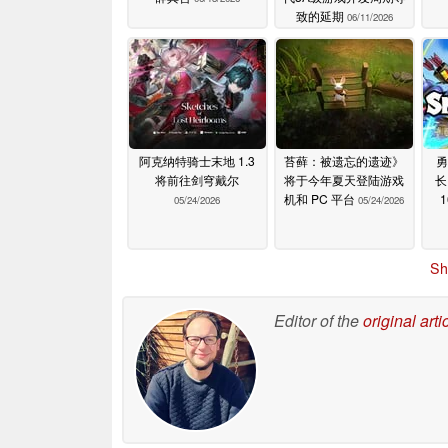
致的延期
06/11/2026
阿克纳特骑士末地 1.3
苔藓：被遗忘的遗迹》
勇
将前往剑穹戴尔
将于今年夏天登陆游戏
长
机和 PC 平台
05/24/2026
05/24/2026
Sh
Editor of the
original arti