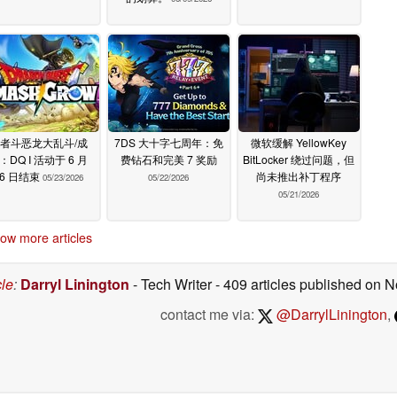
者斗恶龙大乱斗/成
7DS 大十字七周年：免
微软缓解 YellowKey
：DQ I 活动于 6 月
费钻石和完美 7 奖励
BitLocker 绕过问题，但
16 日结束
尚未推出补丁程序
05/23/2026
05/22/2026
05/21/2026
ow more articles
cle
:
Darryl Linington
- Tech Writer
- 409 articles published on
contact me via:
@DarrylLinington
,