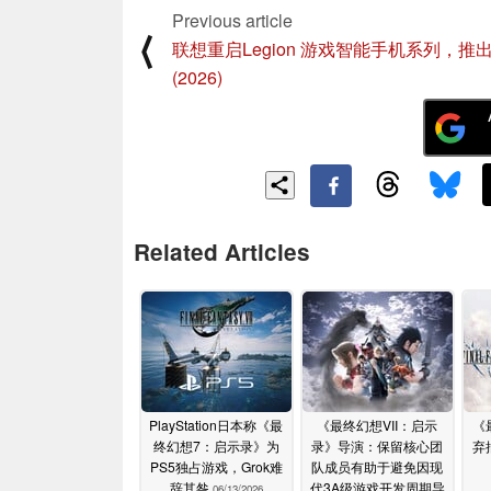
Previous article
⟨
联想重启Legion 游戏智能手机系列，推出 
(2026)
Related Articles
PlayStation日本称《最
《最终幻想VII：启示
《
终幻想7：启示录》为
录》导演：保留核心团
弃
PS5独占游戏，Grok难
队成员有助于避免因现
辞其咎
代3A级游戏开发周期导
06/13/2026