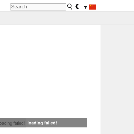
▼
loading failed!
loading failed!