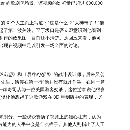
Setzer 的歌剧院场景。该视频的浏览量已超过 600,000
 X 个人主页上写道："这是什么？"太神奇了！"他
起了第二波关注。至于坂口是否立即意识到他看到
制作的效果图，目前还不清楚。从回应来看，他可
出现在视频中足以引发一场全面的讨论。
终幻想
》和《
最终幻想 II
》的战斗设计师，后来又创
坂口先生，请停在第一行"他并没有就此作罢。在同一篇
泽的一家寿司店与一位美国游客交谈，这位游客说他很喜
次交谈让他想起了这款游戏在 3D 重制版中的表现，尽
来划分。一些观众赞扬了视觉上的雄心壮志，认为
有能力的人手中会是什么样子。其他人则指出了人工