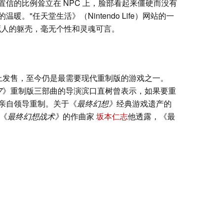
信的比例耸立在 NPC 上，脸部看起来僵硬而没有
。"任天堂生活》（Nintendo Life）网站的一
死人的躯壳，毫无个性和灵魂可言。
天堂上发售，至今仍是最需要现代重制版的游戏之一。
7
》重制版三部曲的导演滨口直树曾表示，如果要重
亲自领导重制。关于《
最终幻想》
经典游戏遗产的
了《
最终幻想战术》
的作曲家
坂本仁志
他透露，《最