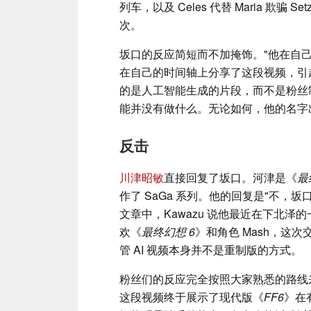
列车，以及 Celes 代替 Maria 欺骗 
次。
坂口的反应简短而不加掩饰。"他在自己的
在自己的时间轴上分享了这段视频，引
的是人工智能生成的片段，而不是粉丝
能并没有做什么。无论如何，他的名字
反击
川津昭敏
直接回复了坂口。河津是《
最
作了 SaGa 系列。他的回复是"不，
文章中，Kawazu 说他最近在下北
欢《
最终幻想 6
》和角色 Mash，这
管 AI 视频本身并不是重制版的方式。
粉丝们的反应完全按照大家熟悉的路线
这段视频终于展示了现代版《
FF6
》在