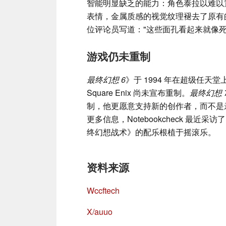
智能明显缺乏的能力：角色泰拉以难以置
表情，金属质感的视觉纹理褪去了原有的温暖
位评论员写道："这些面孔看起来就像
游戏仍未重制
最终幻想 6
》于 1994 年在超级任
Square Enix 尚未宣布重制。
最终幻想 
制，他更愿意支持新的创作者，而不是
更多信息，Notebookcheck 最近采访
终幻想战术》的配乐根植于摇滚乐。
资料来源
Wccftech
X/auuo