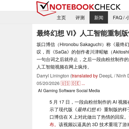
主页
评测
新闻
FAQ /
最终幻想 VI》人工智能重制
坂口博信（Hironobu Sakaguchi）称《
叹，而《SaGa》的创作者川津昭敏（Akitoshi
一句台词之后就停止，之后一段由粉丝制作的
人工智能视频在网上疯传。
Darryl Linington (
translated by
DeepL / Ninh 
05/20/2026
🇺🇸
🇩🇪
...
AI
Gaming
Software
Social Media
5 月 17 日，一段由粉丝制作的 AI 
示了现代版《
最终幻想 6
》重制版的样
口博信在 X 上对此做出了热情的回应
布。
该视频以逼真的 3D 技术重现了游