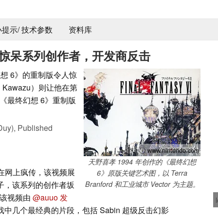
 小提示/ 技术参数
资料库
版惊呆系列创作者，开发商反击
最终幻想 6》的重制版令人惊
 Kawazu）则让他在第
《最终幻想 6》重制版
Duy),
Published
ⓘ www.nintendo.com
天野喜孝 1994 年创作的《最终幻想
视频在网上疯传，该视频展
6》原版关键艺术图，以 Terra
子，该系列的创作者坂
Branford 和工业城市 Vector 为主题。
。该视频由
@auuo 发
戏中几个最经典的片段，包括 Sabin 超级反击幻影