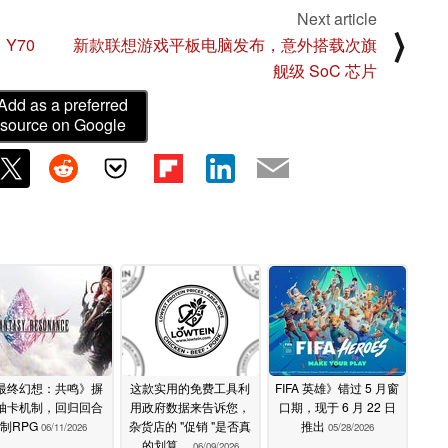
Next article
⟩
Y70
新款联想游戏平板电脑发布，意外搭载次旗
舰级 SoC 芯片
Add as a preferred
source on Google
最终幻想：共鸣》摒
这款实用的免费工具利
FIFA 英雄》错过 5 月窗
抽卡机制，回归回合
用政府数据来告诉您，
口期，现于 6 月 22 日
制RPG
杂货店的 "促销 "是否真
推出
06/11/2026
05/28/2026
的划算。
06/09/2026