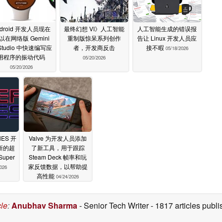
ndroid 开发人员现在
最终幻想 VI》人工智能
人工智能生成的错误报
以在网络版 Gemini
重制版惊呆系列创作
告让 Linux 开发人员应
 Studio 中快速编写应
者，开发商反击
接不暇
05/18/2026
用程序的振动代码
05/20/2026
05/20/2026
ES 开
Valve 为开发人员添加
新的超
了新工具，用于跟踪
uper
Steam Deck 帧率和玩
家反馈数据，以帮助提
2026
高性能
04/24/2026
cle
:
Anubhav Sharma
- Senior Tech Writer
- 1817 articles pub