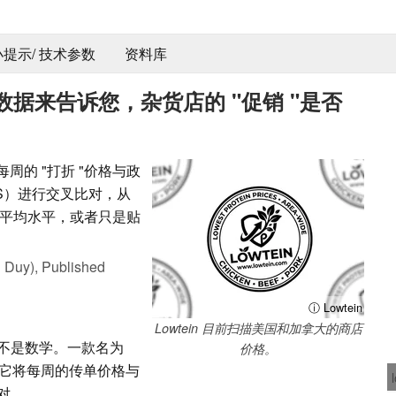
 小提示/ 技术参数
资料库
据来告诉您，杂货店的 "促销 "是否
每周的 "打折 "价格与政
BLS）进行交叉比对，从
平均水平，或者只是贴
 Duy),
Published
ⓘ Lowtein
Lowtein 目前扫描美国和加拿大的商店
不是数学。一款名为
价格。
-它将每周的传单价格与
对。