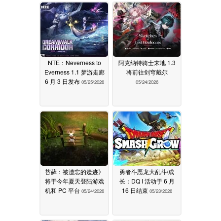
NTE：Neverness to
阿克纳特骑士末地 1.3
Everness 1.1 梦游走廊
将前往剑穹戴尔
6 月 3 日发布
05/25/2026
05/24/2026
苔藓：被遗忘的遗迹》
勇者斗恶龙大乱斗/成
将于今年夏天登陆游戏
长：DQ I 活动于 6 月
机和 PC 平台
16 日结束
05/24/2026
05/23/2026