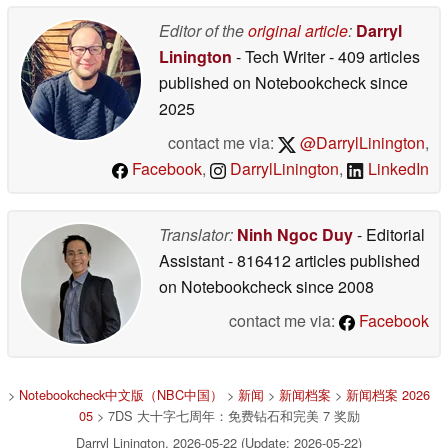
Editor of the
original article
:
Darryl
Linington
- Tech Writer
- 409 articles
published on Notebookcheck
since
2025
contact me via:
@DarrylLinington
,
Facebook
,
DarrylLinington
,
LinkedIn
Translator:
Ninh Ngoc Duy
- Editorial
Assistant
- 816412 articles published
on Notebookcheck
since 2008
contact me via:
Facebook
>
Notebookcheck中文版（NBC中国）
>
新闻
>
新闻档案
>
新闻档案 2026
05
> 7DS 大十字七周年：免费钻石和完美 7 奖励
Darryl Linington, 2026-05-22 (Update: 2026-05-22)