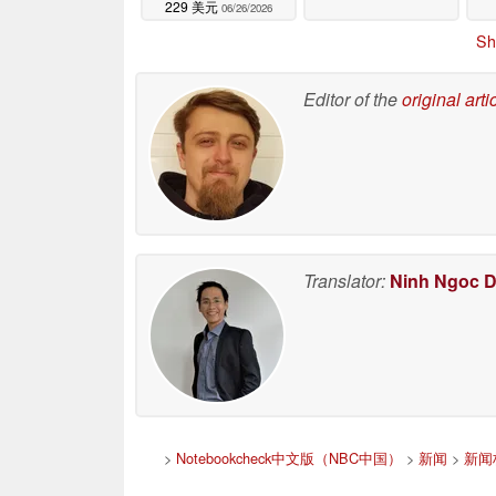
229 美元
06/26/2026
Sh
Editor of the
original arti
Translator:
Ninh Ngoc 
>
Notebookcheck中文版（NBC中国）
>
新闻
>
新闻