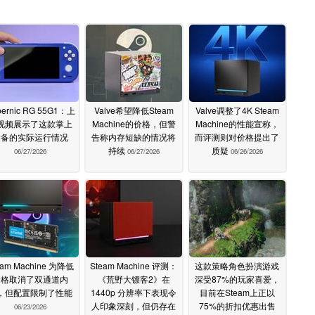
bernic RG 55G1：上
Valve希望降低Steam
Valve调整了4K Steam
视频展示了这款掌上
Machine的价格，但警
Machine的性能宣称，
设备的实际运行情况
告称内存短缺的情况将
而评测则对价格提出了
持续
质疑
06/27/2026
06/27/2026
06/26/2026
eam Machine 为降低
Steam Machine 评测：
这款策略角色扮演游戏
价格取消了双通道内
《荒野大镖客2》在
深受87%的玩家喜爱，
，但配置限制了性能
1440p 分辨率下表现令
目前在Steam上正以
人印象深刻，但仍存在
75%的折扣优惠出售
06/23/2026