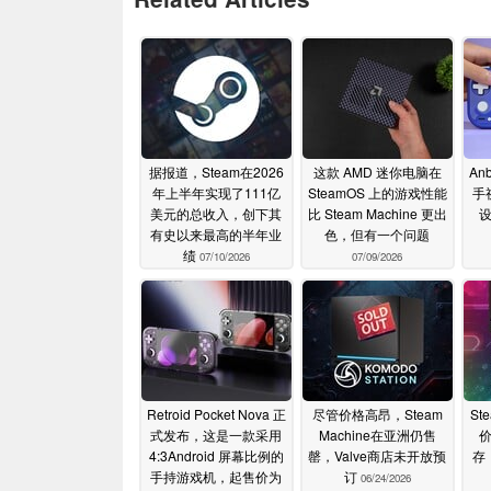
据报道，Steam在2026
这款 AMD 迷你电脑在
An
年上半年实现了111亿
SteamOS 上的游戏性能
手
美元的总收入，创下其
比 Steam Machine 更出
有史以来最高的半年业
色，但有一个问题
绩
07/10/2026
07/09/2026
Retroid Pocket Nova 正
尽管价格高昂，Steam
St
式发布，这是一款采用
Machine在亚洲仍售
4:3Android 屏幕比例的
罄，Valve商店未开放预
存
手持游戏机，起售价为
订
06/24/2026