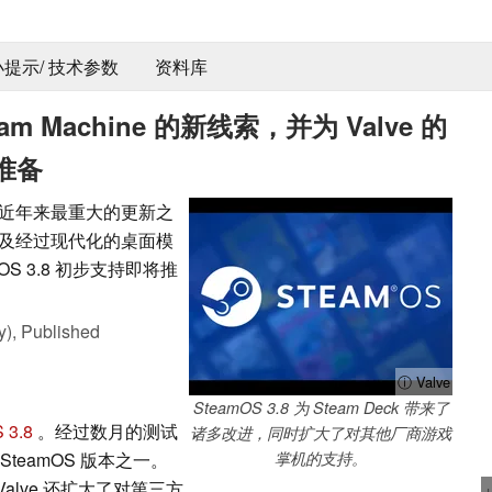
 小提示/ 技术参数
资料库
eam Machine 的新线索，并为 Valve 的
准备
作系统近年来最重大的更新之
动以及经过现代化的桌面模
S 3.8 初步支持即将推
y),
Published
ⓘ Valve
SteamOS 3.8 为 Steam Deck 带来了
 3.8
。经过数月的测试
诸多改进，同时扩大了对其他厂商游戏
teamOS 版本之一。
掌机的支持。
Valve 还扩大了对第三方