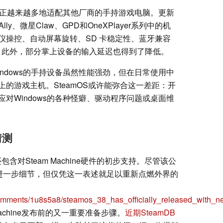
eamOS正越来越多地适配其他厂商的手持游戏电脑。更新
ly、微星Claw、GPD和OneXPlayer系列中的机
陀螺仪操控、自动屏幕旋转、SD 卡稳定性、蓝牙兼容
能。此外，部分掌上设备的输入延迟也得到了降低。
ndows的手持设备虽然性能强劲，但在日常使用中
的游戏主机。SteamOS或许能弥合这一差距：开
对Windows的各种怪癖、驱动程序问题或桌面维
猜测
8还包含对Steam Machine硬件的初步支持。尽管该公
何进一步细节，但仅凭这一表述就足以重新点燃外界的
comments/1u8s5a8/steamos_38_has_officially_released_with_n
achine发布前的又一重要准备步骤。
近期SteamDB