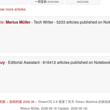
一些妥协
06/23/2026
06/22/2026
ow more articles
cle
:
Marius Müller
- Tech Writer
- 5233 articles published on N
Duy
- Editorial Assistant
- 816412 articles published on Notebo
档案
>
新闻档案 2026 06
> SteamOS 3.8 透露了有关 Steam Machin
Marius Müller, 2026-06-18 (Update: 2026-06-18)