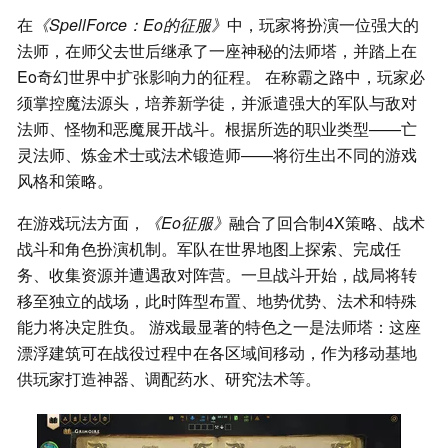
在
《SpellForce：Eo的征服》
中，玩家将扮演一位强大的
法师，在师父去世后继承了一座神秘的法师塔，并踏上在
Eo奇幻世界中扩张影响力的征程。 在称霸之路中，玩家必
须掌控魔法源头，培养新学徒，并派遣强大的军队与敌对
法师、怪物和恶魔展开战斗。根据所选的职业类型——亡
灵法师、炼金术士或法术锻造师——将衍生出不同的游戏
风格和策略。
在游戏玩法方面，
《Eo征服》
融合了回合制4X策略、战术
战斗和角色扮演机制。军队在世界地图上探索、完成任
务、收集资源并遭遇敌对阵营。一旦战斗开始，战局将转
移至独立的战场，此时阵型布置、地势优势、法术和特殊
能力将决定胜负。 游戏最显著的特色之一是法师塔：这座
漂浮建筑可在战役过程中在各区域间移动，作为移动基地
供玩家打造神器、调配药水、研究法术等。