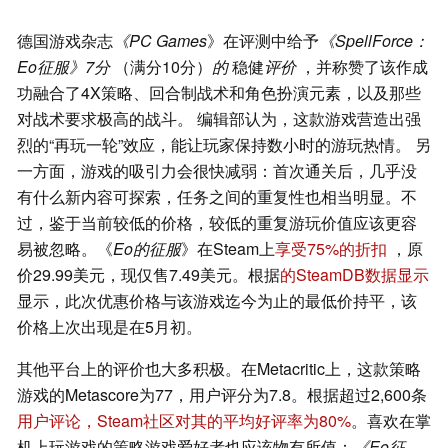
德国游戏杂志
《PC Games
》在评测中给予
《SpellForce：
Eo征服》7分
（满分10分）
的
稳健
评价
，并称赞了该作成
功融合了4X策略、回合制战术和角色扮演元素，以及那些
对战术要求极高的战斗。 编辑部认为，这款游戏营造出强
烈的“再玩一轮”效应，能让玩家保持数小时的游玩热情。 另
一方面，游戏的吸引力会很快减弱：首次通关后，几乎没
有什么新内容可探索，任务之间的重复性也相当明显。不
过，鉴于当前较低的价格，较低的重复游玩价值应该更容
易被忽略。《
Eo的征服
》在Steam上
享受75%的折扣
，原
价29.99美元，现仅售7.49美元。根据
的SteamDB数据显示
显示，此次优惠价格与该游戏迄今为止的最低价持平，该
价格上次出现是在5月初。
其他平台上的评价也大多积极。在Metacritic上，这款策略
游戏的Metascore为77，用户评分为7.8。根据超过2,600条
用户评论，Steam社区对其的平均好评率为80%
。喜欢在掌
机上玩游戏的策略游戏爱好者也应该物有所值：
《Eo征