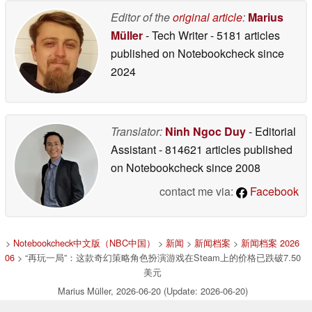
Editor of the
original article
:
Marius
Müller
- Tech Writer
- 5181 articles
published on Notebookcheck
since
2024
Translator:
Ninh Ngoc Duy
- Editorial
Assistant
- 814621 articles published
on Notebookcheck
since 2008
contact me via:
Facebook
>
Notebookcheck中文版（NBC中国）
>
新闻
>
新闻档案
>
新闻档案 2026
06
> “再玩一局”：这款奇幻策略角色扮演游戏在Steam上的价格已跌破7.50
美元
Marius Müller, 2026-06-20 (Update: 2026-06-20)