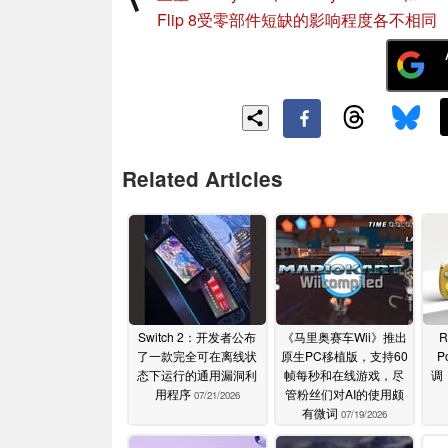
Flip 8受零部件短缺的影响程度各不相同
Related Articles
Switch 2：开发者公布
《马里奥赛车Wii》推出
R
了一款完全可在离线状
原生PC移植版，支持60
P
态下运行的通用漏洞利
帧每秒和在线游戏，尽
调
用程序
管粉丝们对AI的使用颇
07/21/2026
有微词
07/19/2026