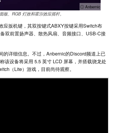
ⓘ Anbernic
璃前面板、RGB 灯效和霍尔效应摇杆。
尔效应扳机键，其双按键式ABXY按键采用Switch布
，配备双前置扬声器、散热风扇、音频接口、USB-C接
细信息。不过，Anbernic的Discord频道上已
设备将采用 5.5 英寸 LCD 屏幕，并搭载骁龙处
tch（Lite）游戏，目前尚待观察。