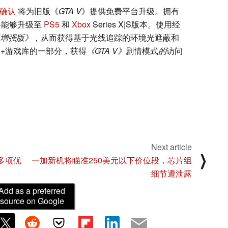
确认
将为旧版《
GTA V
》提供免费平台升级。拥有
家将能够升级至
PS5
和
Xbox
Series X|S版本。使用经
 V增强版》
，从而获得基于光线追踪的环境光遮蔽和
A+游戏库的一部分，获得
《GTA V》
剧情模式
的
访问
Next article
⟩
有多项优
一加新机将瞄准250美元以下价位段，芯片组
细节遭泄露
Add as a preferred
source on Google