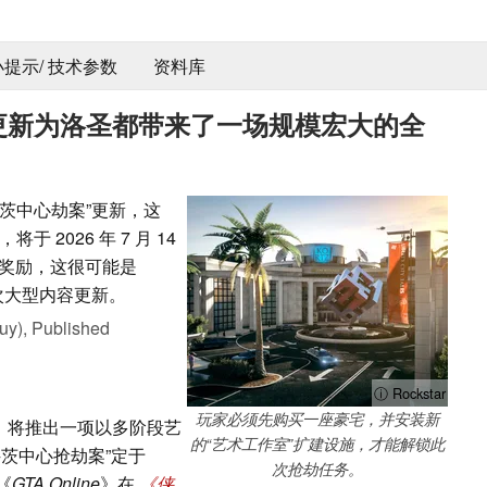
 小提示/ 技术参数
资料库
年夏季更新为洛圣都带来了一场规模宏大的全
》的“科茨中心劫案”更新，这
2026 年 7 月 14
 奖励，这很可能是
一次大型内容更新。
uy),
Published
ⓘ Rockstar
玩家必须先购买一座豪宅，并安装新
》
将推出一项以多阶段艺
的“艺术工作室”扩建设施，才能解锁此
茨中心抢劫案”定于
次抢劫任务。
《
GTA Online
》在
《侠