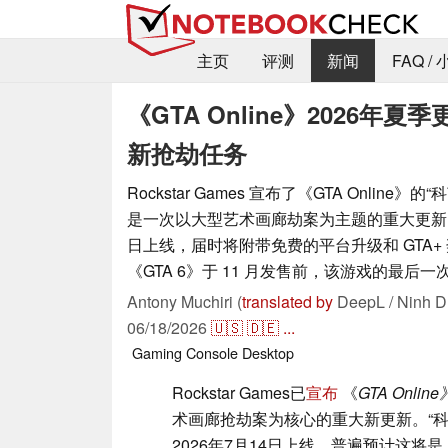
主页
评测
新闻
FAQ /
《GTA Online》2026
新抢劫任务
Rockstar Games 宣布了《GTA Online
是一次以大型艺术画廊劫案为主题的重大更新，将于 
日上线，届时将附带免费的平台升级和 GTA+
《GTA 6》于 11 月发售前，该游戏的最后
Antony Muchiri (
translated by
DeepL / Ninh D
06/18/2026
🇺🇸
🇩🇪
...
Gaming
Console
Desktop
Rockstar Games已
宣布
《
GTA Online
术画廊抢劫案为核心的重大新更新。“科
2026年7月14日上线，普遍预计这将是