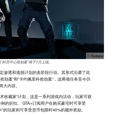
ⓘ Rockstar
》更新“科茨中心抢劫案”将于7月上线。
需要制定渗透和逃脱计划的多阶段行动。其形式沿袭了此
抢劫案”和“卡约佩里科抢劫案”，这两项任务至今仍
两大内容。
出“艺术收藏家”计划，这是一系列游戏内活动，玩家可获
例的折扣。 GTA+订阅用户在购买豪宅时可享受
鲨鱼卡”的玩家则可享受货币包限时40%的额外奖励。