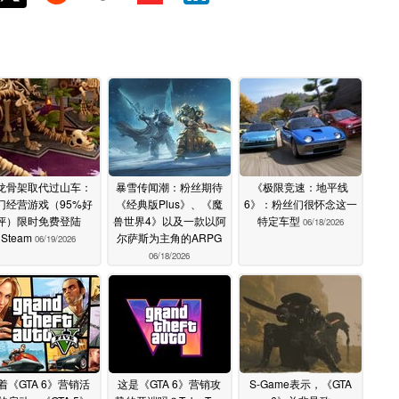
龙骨架取代过山车：
暴雪传闻潮：粉丝期待
《极限竞速：地平线
门经营游戏（95%好
《经典版Plus》、《魔
6》：粉丝们很怀念这一
评）限时免费登陆
兽世界4》以及一款以阿
特定车型
06/18/2026
Steam
尔萨斯为主角的ARPG
06/19/2026
06/18/2026
着《GTA 6》营销活
这是《GTA 6》营销攻
S-Game表示，《GTA