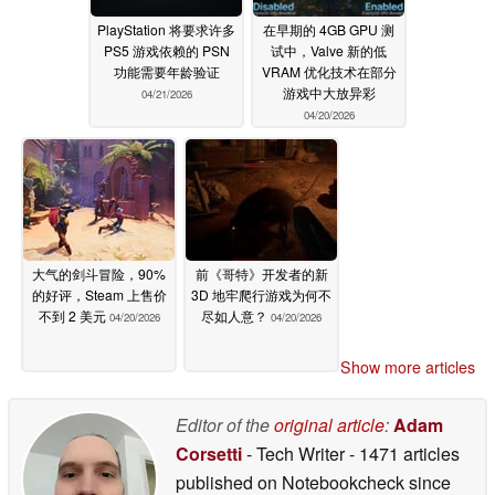
PlayStation 将要求许多
在早期的 4GB GPU 测
PS5 游戏依赖的 PSN
试中，Valve 新的低
功能需要年龄验证
VRAM 优化技术在部分
游戏中大放异彩
04/21/2026
04/20/2026
大气的剑斗冒险，90%
前《哥特》开发者的新
的好评，Steam 上售价
3D 地牢爬行游戏为何不
不到 2 美元
尽如人意？
04/20/2026
04/20/2026
Show more articles
Editor of the
original article
:
Adam
Corsetti
- Tech Writer
- 1471 articles
published on Notebookcheck
since