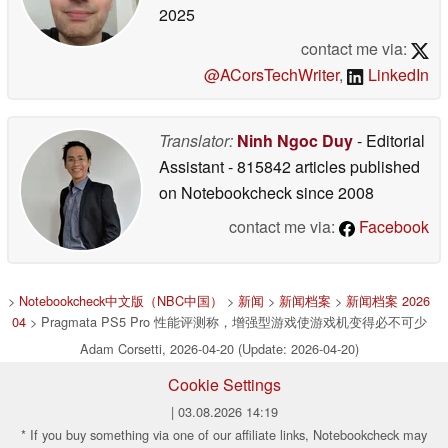
2025
contact me via:
@ACorsTechWriter
,
LinkedIn
Translator:
Ninh Ngoc Duy
- Editorial
Assistant
- 815842 articles published
on Notebookcheck
since 2008
contact me via:
Facebook
>
Notebookcheck中文版（NBC中国）
>
新闻
>
新闻档案
>
新闻档案 2026
04
> Pragmata PS5 Pro 性能评测称，增强型游戏使游戏机变得必不可少
Adam Corsetti, 2026-04-20 (Update: 2026-04-20)
Cookie Settings
| 03.08.2026 14:19
* If you buy something via one of our affiliate links, Notebookcheck may