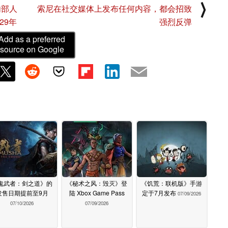
⟩
内部人
索尼在社交媒体上发布任何内容，都会招致
29年
强烈反弹
Add as a preferred
source on Google
鬼武者：剑之道》的
《秘术之风：毁灭》登
《饥荒：联机版》手游
发售日期提前至9月
陆 Xbox Game Pass
定于7月发布
07/09/2026
07/10/2026
07/09/2026