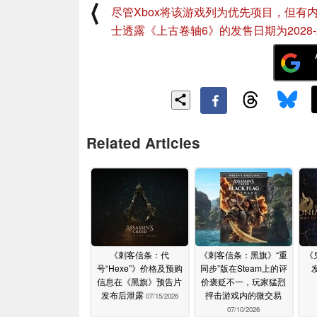
⟨
尽管Xbox将该游戏列为优先项目，但有
士透露《上古卷轴6》的发售日期为2028-
Related Articles
《刺客信条：代
《刺客信条：黑旗》“重
《
号“Hexe”》价格及预购
同步”版在Steam上的评
信息在《黑旗》预告片
价褒贬不一，玩家猛烈
发布后泄露
抨击游戏内的微交易
07/15/2026
07/10/2026