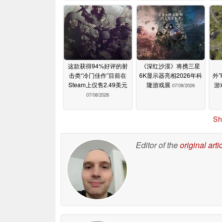
这款获得94%好评的射
《深红沙漠》将携三星
击类“冷门佳作”目前在
6K显示器亮相2026年科
外
Steam上仅售2.49美元
隆游戏展
游
07/08/2026
07/08/2026
Sh
Editor of the
original arti