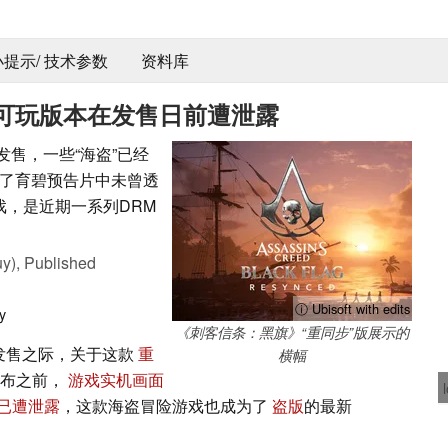
 小提示/ 技术参数
资料库
”可玩版本在发售日前遭泄露
发售，一些“海盗”已经
了育碧预告片中未曾透
戏，是近期一系列DRM
y),
Published
ⓘ Ubisoft with edits
y
《刺客信条：黑旗》“重同步”版展示的
发售之际，关于这款
重
横幅
公布之前，
游戏实机画面
已遭泄露
，这款海盗冒险游戏也成为了
盗版
的最新