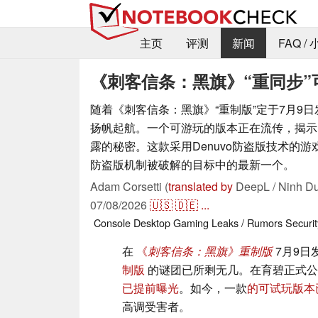
主页
评测
新闻
FAQ /
《刺客信条：黑旗》“重同步
随着《刺客信条：黑旗》“重制版”定于7月9日
扬帆起航。一个可游玩的版本正在流传，揭示
露的秘密。这款采用Denuvo防盗版技术的游
防盗版机制被破解的目标中的最新一个。
Adam Corsetti (
translated by
DeepL / Ninh Du
07/08/2026
🇺🇸
🇩🇪
...
Console
Desktop
Gaming
Leaks / Rumors
Securit
在
《
刺客信条：黑旗》重制版
7月9日
制版
的谜团已所剩无几。在育碧正式
已提前曝光
。如今，一款
的可试玩版本
高调受害者。