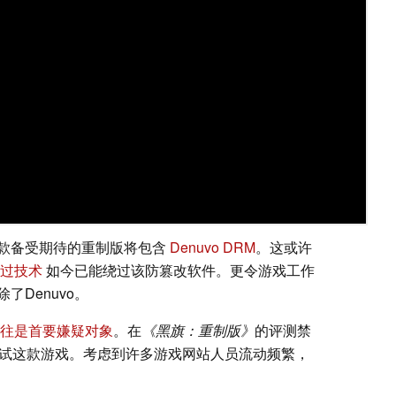
款备受期待的重制版将包含
Denuvo DRM
。这或许
过技术
如今已能绕过该防篡改软件。更令游戏工作
Denuvo。
往是首要嫌疑对象
。在
《黑旗：重制版》
的评测禁
测试这款游戏。考虑到许多游戏网站人员流动频繁，