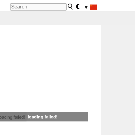
▼
loading failed!
loading failed!