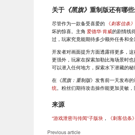
关于
《黑旗》
重制版还有哪些
尽管作为一款备受喜爱的
《
刺客信条》
坏的惊喜。主角
爱德华·肯威
的剧情线
过，玩家究竟能期待多少额外任务和全
开发者对画面提升方面透露得更多，这
更强外，玩家在探索加勒比海场景时也拥
可以潜入任何地方，探索水下潜藏的秘
在
《黑旗：重制版
》发售前一天发布的
统
。粉丝们期待攻击操作能更加灵敏，
来源
“游戏泄密与传闻”子版块
，
《刺客信条》Y
Previous article