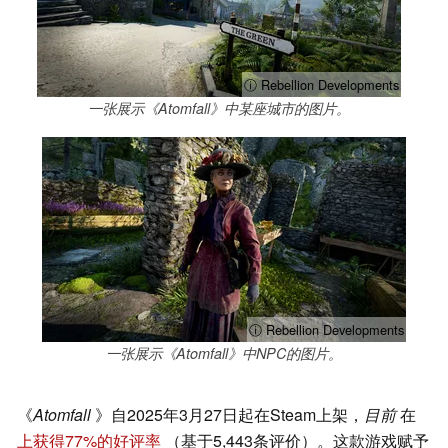
ⓘ Rebellion Developments
一张展示《Atomfall》中某座城市的图片。
ⓘ Rebellion Developments
一张展示《Atomfall》中NPC的图片。
《
Atomfall
》自2025年3月27日起在Steam上架，
目前
在
上获得77%的好评率
（基于5,443条评价）。这款游戏赋予