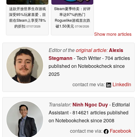
这款开放世界生存游戏
Steam夏季特卖：好评
深受95%玩家喜爱，目
率达97%的热门
前在Steam上享受78%
Roguelike游戏首次跌
的折扣
破1.50美元
07/07/2026
07/06/2026
Show more articles
Editor of the
original article
:
Alexis
Stegmann
- Tech Writer
- 704 articles
published on Notebookcheck
since
2025
contact me via:
LinkedIn
Translator:
Ninh Ngoc Duy
- Editorial
Assistant
- 814621 articles published
on Notebookcheck
since 2008
contact me via:
Facebook