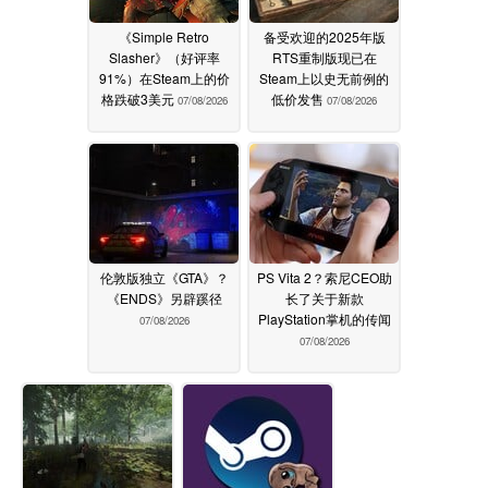
《Simple Retro
备受欢迎的2025年版
Slasher》（好评率
RTS重制版现已在
91%）在Steam上的价
Steam上以史无前例的
格跌破3美元
低价发售
07/08/2026
07/08/2026
伦敦版独立《GTA》？
PS Vita 2？索尼CEO助
《ENDS》另辟蹊径
长了关于新款
PlayStation掌机的传闻
07/08/2026
07/08/2026