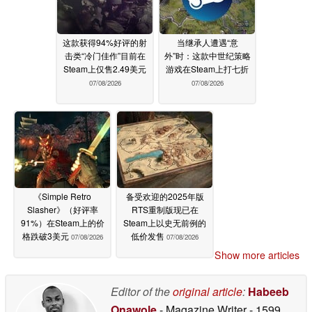
这款获得94%好评的射
当继承人遭遇“意
击类“冷门佳作”目前在
外”时：这款中世纪策略
Steam上仅售2.49美元
游戏在Steam上打七折
07/08/2026
07/08/2026
《Simple Retro
备受欢迎的2025年版
Slasher》（好评率
RTS重制版现已在
91%）在Steam上的价
Steam上以史无前例的
格跌破3美元
低价发售
07/08/2026
07/08/2026
Show more articles
Editor of the
original article
:
Habeeb
Onawole
- Magazine Writer
- 1599