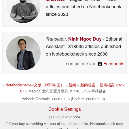
articles published on Notebookcheck
since 2023
Translator:
Ninh Ngoc Duy
- Editorial
Assistant
- 818035 articles published
on Notebookcheck
since 2008
contact me via:
Facebook
>
Notebookcheck中文版（NBC中国）
>
新闻
>
新闻档案
>
新闻档案 2026
07
> MagicX 发布配置升级的 Mini40 Linux 手持设备
Habeeb Onawole, 2026-07- 8 (Update: 2026-07- 8)
Cookie Settings
| 06.08.2026 15:24
* If you buy something via one of our affiliate links, Notebookcheck may