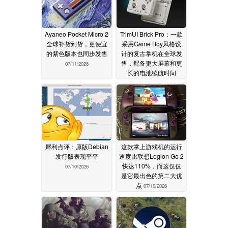
Ayaneo Pocket Micro 2
TrimUI Brick Pro：一款
全球补货到货，更便宜
采用Game Boy风格设
的紫色版本也同步发售
计的复古掌机在全球发
售，配备更大屏幕和更
07/11/2026
长的电池续航时间
07/11/2026
犀利点评：原版Debian
这款掌上游戏机的运行
发行版表现平平
速度比联想Legion Go 2
快达110%，而这仅仅
07/10/2026
是它最出色的第二大优
点
07/10/2026