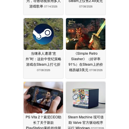
为，导致动视禁用多人
Steam上仅售2.49美元
游戏歌单
07/14/2026
07/08/2026
当继承人遭遇“意
《Simple Retro
外”时：这款中世纪策略
Slasher》（好评率
游戏在Steam上打七折
91%）在Steam上的价
格跌破3美元
07/08/2026
07/08/2026
PS Vita 2？索尼CEO助
Steam Machine 现可借
长了关于新款
助 Valve 官方驱动程序
PlayStation掌机的传闻
运行 Windows
07/07/2026