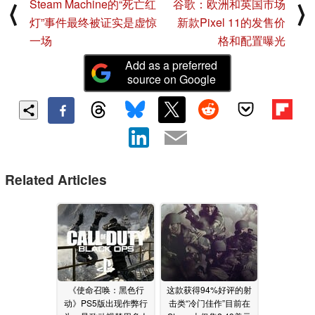
Steam Machine的“死亡红
谷歌：欧洲和英国市场
⟨
⟩
灯”事件最终被证实是虚惊
新款Pixel 11的发售价
一场
格和配置曝光
Add as a preferred
source on Google
Related Articles
《使命召唤：黑色行
这款获得94%好评的射
动》PS5版出现作弊行
击类“冷门佳作”目前在