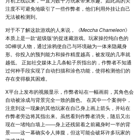
月初上线以来，一直为数十万玩家带来乐趣。如此高的关
注度不可避免地吸引了一些作弊者，他们利用外挂让自己
无法被检测到。
对于不了解这款游戏的人来说，
《Meccha Chameleon
》
本质上是一款“超级版”的捉迷藏游戏。玩家操控纯白色的
3D棒状人物，通过涂鸦使自己与环境融为一体来隐藏身
形。你投入的预判能力和操作精度越高，被发现的几率就
越低。 正如社交媒体上几条帖子所指出的，作弊者不知通
过何种手段实现了自动扫描和涂色功能，使得检测他们的
存在变得极其困难。
X平台上发布的视频显示，作弊者站在一幅画前，其角色会
自动被涂成与背景完全一致的颜色。 在其中一个案例中，
注意到这一现象的其他玩家在自己身上画上箭头，并站在
作弊者旁边将其指出来。虽然看到作弊者消失，随后又出
现在一堵纯白墙上——身上还残留着之前藏身时一半的背
景——这一幕确实令人捧腹，但这可能会破坏许多玩家的