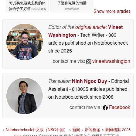
对其类似游戏主机的体
了迷你电脑的销量
验给予了好评
07/04/2026
07/03/2026
Show more articles
Editor of the
original article
:
Vineet
Washington
- Tech Writer
- 883
articles published on Notebookcheck
since 2025
contact me via:
vineetwashington
Translator:
Ninh Ngoc Duy
- Editorial
Assistant
- 818035 articles published
on Notebookcheck
since 2008
contact me via:
Facebook
>
Notebookcheck中文版（NBC中国）
>
新闻
>
新闻档案
>
新闻档案 2026
07
> “Meccha Chameleon”作弊者让发现他们变得几乎不可能