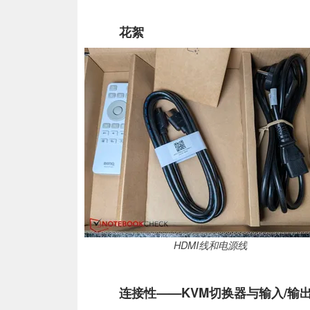
花絮
HDMI线和电源线
连接性——KVM切换器与输入/输