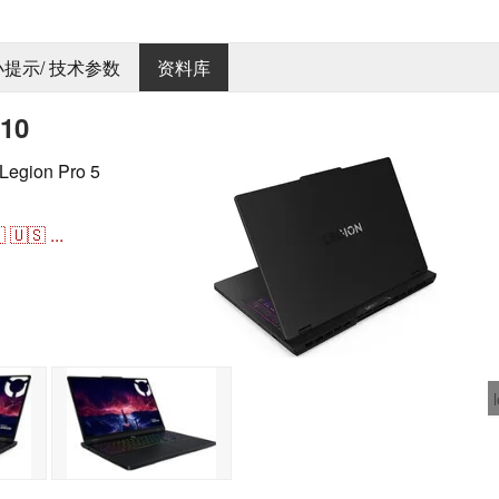
 小提示/ 技术参数
资料库
R10
gion Pro 5
。

🇺🇸
...