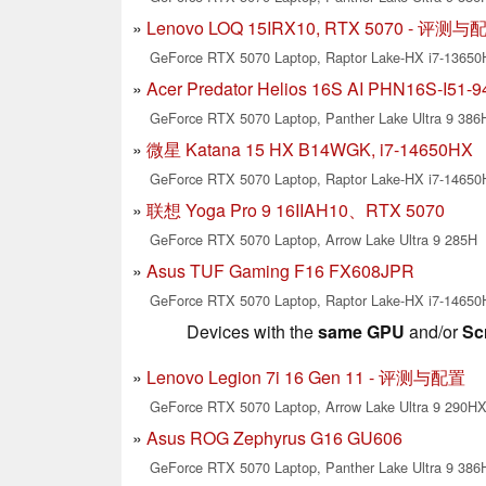
Lenovo LOQ 15IRX10, RTX 5070 - 评测与
GeForce RTX 5070 Laptop, Raptor Lake-HX i7-1365
Acer Predator Helios 16S AI PHN16S-I
GeForce RTX 5070 Laptop, Panther Lake Ultra 9 386
微星 Katana 15 HX B14WGK, i7-14650HX
GeForce RTX 5070 Laptop, Raptor Lake-HX i7-1465
联想 Yoga Pro 9 16IIAH10、RTX 5070
GeForce RTX 5070 Laptop, Arrow Lake Ultra 9 285H
Asus TUF Gaming F16 FX608JPR
GeForce RTX 5070 Laptop, Raptor Lake-HX i7-1465
Devices with the
same GPU
and/or
Sc
Lenovo Legion 7i 16 Gen 11 - 评测与配置
GeForce RTX 5070 Laptop, Arrow Lake Ultra 9 290HX 
Asus ROG Zephyrus G16 GU606
GeForce RTX 5070 Laptop, Panther Lake Ultra 9 386H