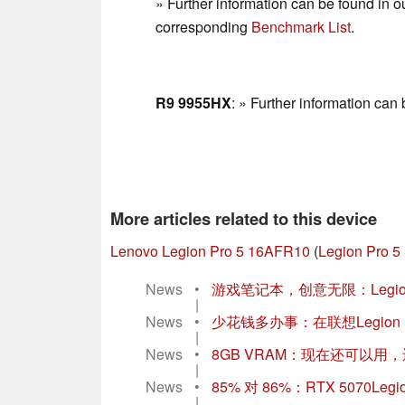
» Further information can be found in o
corresponding
Benchmark List
.
R9 9955HX
: » Further information can
More articles related to this device
Lenovo Legion Pro 5 16AFR10
(
Legion Pro 5
News
•
游戏笔记本，创意无限：Legio
|
News
•
少花钱多办事：在联想Legion Pr
|
News
•
8GB VRAM：现在还可以用，还是
|
News
•
85% 对 86%：RTX 5070Le
|