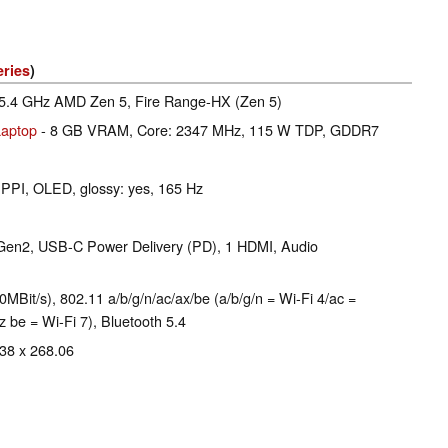
eries
)
5.4 GHz AMD Zen 5, Fire Range-HX (Zen 5)
aptop
- 8 GB VRAM, Core: 2347 MHz, 115 W TDP, GDDR7
 PPI, OLED, glossy: yes, 165 Hz
 Gen2, USB-C Power Delivery (PD), 1 HDMI, Audio
/s), 802.11 a/​b/​g/​n/​ac/​ax/​be (a/b/g/n = Wi-Fi 4/ac =
z be = Wi-Fi 7), Bluetooth 5.4
.38 x 268.06