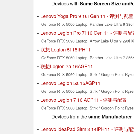
Devices with
Same Screen Size and/
Lenovo Yoga Pro 9 16i Gen 11 - 评测与配置
GeForce RTX 5060 Laptop, Panther Lake Ultra 9 386H
Lenovo Legion Pro 7i 16 Gen 11 - 评测与
GeForce RTX 5090 Laptop, Arrow Lake Ultra 9 290HX 
联想 Legion 5i 15IPH11
GeForce RTX 5060 Laptop, Panther Lake Ultra 7 356H
联想Legion 7a 16AGP11
GeForce RTX 5060 Laptop, Strix / Gorgon Point Ryzen
Lenovo Legion 5a 15AGP11
GeForce RTX 5060 Laptop, Strix / Gorgon Point Ryzen
Lenovo Legion 7 16 AGP11 - 评测与配置
GeForce RTX 5060 Laptop, Strix / Gorgon Point Ryzen
Devices from the
same Manufacturer
Lenovo IdeaPad Slim 3 14IPH11 - 评测与