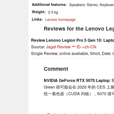
Additional features
Speakers: Stereo, Keyboard
Weight
2.3 kg
Links
Lenovo homepage
Reviews for the Lenovo Le
Review Lenovo Legion Pro 5 Gen 10: Lapt
Source:
Jagat Review
ID→zh-CN
Single Review, online available, Short, Date:
Comment
NVIDIA GeForce RTX 5070 Laptop
:
Green 很可能会在 2025 年的 CES
统一着色器（CUDA 内核），5070 很