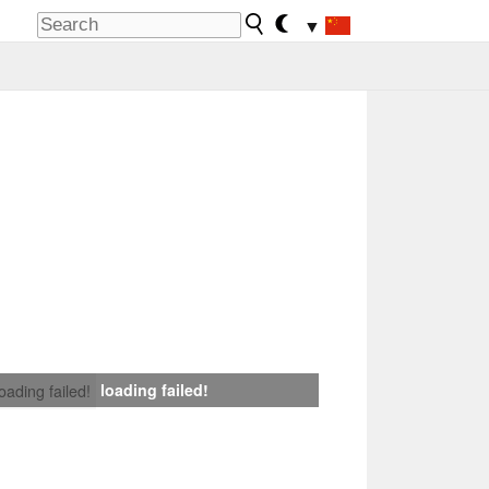
▼
loading failed!
loading failed!