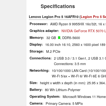
Specifications
Lenovo Legion Pro 5 16AFR10 (
Legion Pro 5 S
Processor
AMD Ryzen 9 9955HX 16c/32t, 16 x 
Graphics adapter
NVIDIA GeForce RTX 5070 L
Memory
32 GB
, DDR5-5600
Display
16.00 inch 16:10, 2560 x 1600 pixel 189
Storage
M.2 PCIe
Connections
2 USB 3.0 / 3.1 Gen1, 2 USB 3.1
Connections: 3.5 mm
Networking
10/100/1000 LAN Card (10/100/1000MBit
Wi-Fi 5/ax = Wi-Fi 6/ Wi-Fi 6E 6 GH
Size
height x width x depth (in mm): 25.95 x 364
Battery
80 Wh Lithium-Polymer
Operating System
Microsoft Windows 11 Home
Camera
Primary Camera: 5 MPix