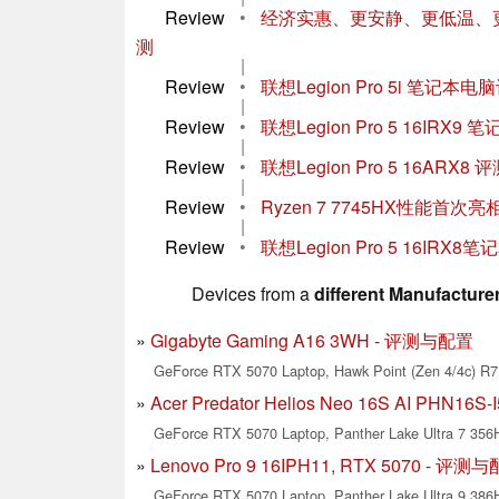
Review
•
经济实惠、更安静、更低温、更高效--
测
|
Review
•
联想Legion Pro 5i 笔记本电脑
|
Review
•
联想Legion Pro 5 16I
|
Review
•
联想Legion Pro 5 16AR
|
Review
•
Ryzen 7 7745HX性能首次亮
|
Review
•
联想Legion Pro 5 16IRX
Devices from a
different Manufacture
Gigabyte Gaming A16 3WH - 评测与配置
GeForce RTX 5070 Laptop, Hawk Point (Zen 4/4c) R7
Acer Predator Helios Neo 16S AI PHN16
GeForce RTX 5070 Laptop, Panther Lake Ultra 7 356
Lenovo Pro 9 16IPH11, RTX 5070 - 评测
GeForce RTX 5070 Laptop, Panther Lake Ultra 9 386