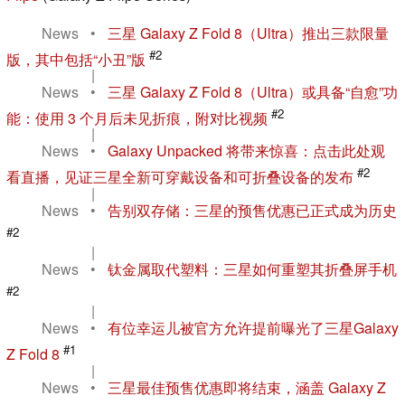
News
•
三星 Galaxy Z Fold 8（Ultra）推出三款限量
#2
版，其中包括“小丑”版
|
News
•
三星 Galaxy Z Fold 8（Ultra）或具备“自愈”功
#2
能：使用 3 个月后未见折痕，附对比视频
|
News
•
Galaxy Unpacked 将带来惊喜：点击此处观
#2
看直播，见证三星全新可穿戴设备和可折叠设备的发布
|
News
•
告别双存储：三星的预售优惠已正式成为历史
#2
|
News
•
钛金属取代塑料：三星如何重塑其折叠屏手机
#2
|
News
•
有位幸运儿被官方允许提前曝光了三星Galaxy
#1
Z Fold 8
|
News
•
三星最佳预售优惠即将结束，涵盖 Galaxy Z