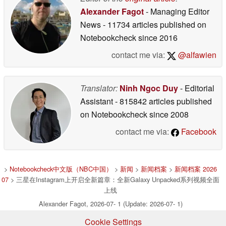
Alexander Fagot
- Managing Editor
News
- 11734 articles published on
Notebookcheck
since 2016
contact me via:
@alfawien
Translator:
Ninh Ngoc Duy
- Editorial
Assistant
- 815842 articles published
on Notebookcheck
since 2008
contact me via:
Facebook
>
Notebookcheck中文版（NBC中国）
>
新闻
>
新闻档案
>
新闻档案 2026
07
> 三星在Instagram上开启全新篇章：全新Galaxy Unpacked系列视频全面
上线
Alexander Fagot, 2026-07- 1 (Update: 2026-07- 1)
Cookie Settings