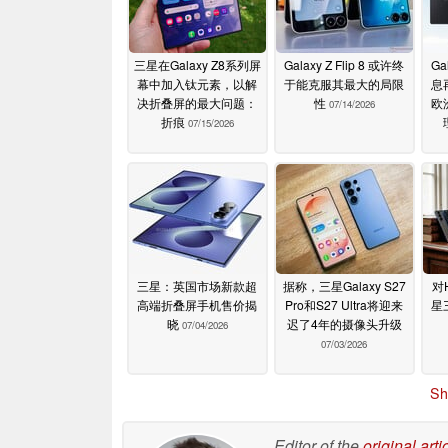
三星在Galaxy Z8系列屏
Galaxy Z Flip 8 或许终
G
幕中加入钛元素，以解
于能克服其最大的局限
息
决折叠屏的最大问题：
性
欧
07/14/2026
折痕
07/15/2026
三星：英国市场新款超
据称，三星Galaxy S27
对
高端折叠屏手机售价揭
Pro和S27 Ultra将迎来
星
晓
迟了4年的摄像头升级
07/04/2026
07/03/2026
Sh
Editor of the
original arti