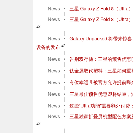
News
•
三星 Galaxy Z Fold 8（
|
News
•
三星 Galaxy Z Fold 8
#2
|
News
•
Galaxy Unpacked 
#2
设备的发布
|
News
•
告别双存储：三星的预售优惠
|
News
•
钛金属取代塑料：三星如何重
|
News
•
有位幸运儿被官方允许提前曝光了三星
|
News
•
三星最佳预售优惠即将结束，涵盖 Galax
|
News
•
这些“Ultra功能”需要额外付费：三
|
News
•
三星独家折叠屏机型配色方案及所有
#2
|