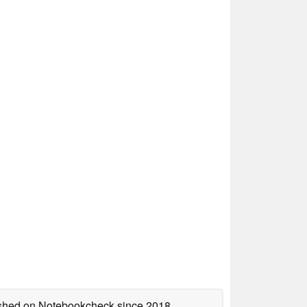
lished on Notebookcheck
since 2018