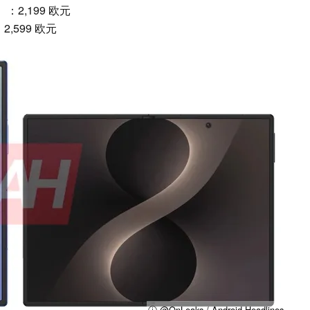
B）：2,199 欧元
：2,599 欧元
ⓘ @OnLeaks / Android Headlines