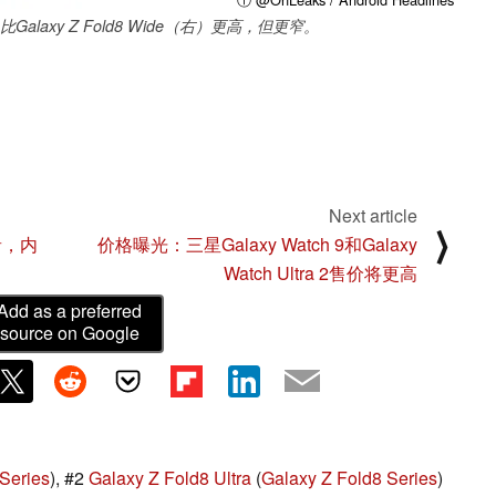
（左）比Galaxy Z Fold8 Wide（右）更高，但更窄。
Next article
⟩
音，内
价格曝光：三星Galaxy Watch 9和Galaxy
Watch Ultra 2售价将更高
Add as a preferred
source on Google
Series
), #2
Galaxy Z Fold8 Ultra
(
Galaxy Z Fold8 Series
)