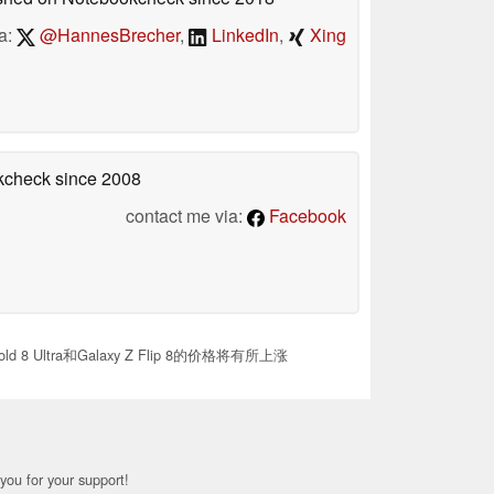
a:
@HannesBrecher
,
LinkedIn
,
Xing
okcheck
since 2008
contact me via:
Facebook
d 8 Ultra和Galaxy Z Flip 8的价格将有所上涨
you for your support!