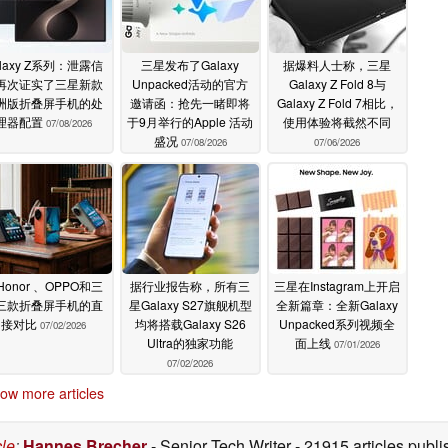
alaxy Z系列：泄露信
三星发布了Galaxy
据爆料人士称，三星
再次证实了三星新款
Unpacked活动的官方
Galaxy Z Fold 8与
洲版折叠屏手机的处
邀请函：抢先一睹即将
Galaxy Z Fold 7相比，
理器配置
于9月举行的Apple 活动
使用体验将截然不同
07/08/2026
盛况
07/08/2026
07/06/2026
Honor 、OPPO和三
据行业报告称，所有三
三星在Instagram上开启
三款折叠屏手机的直
星Galaxy S27旗舰机型
全新篇章：全新Galaxy
接对比
均将搭载Galaxy S26
Unpacked系列视频全
07/02/2026
Ultra的独家功能
面上线
07/01/2026
07/02/2026
ow more articles
cle
:
Hannes Brecher
- Senior Tech Writer
- 21915 articles pub