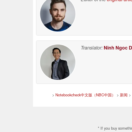
Translator:
Ninh Ngoc 
>
Notebookcheck中文版（NBC中国）
>
新闻
>
* If you buy somethi