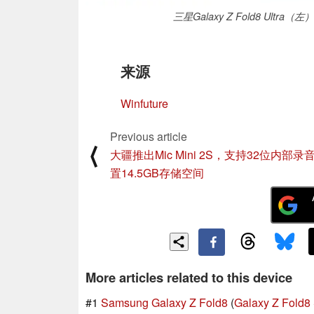
三星Galaxy Z Fold8 Ultra
来源
Winfuture
Previous article
⟨
大疆推出Mic Mini 2S，支持32位内部录
置14.5GB存储空间
More articles related to this device
#1
Samsung Galaxy Z Fold8
(
Galaxy Z Fold8 