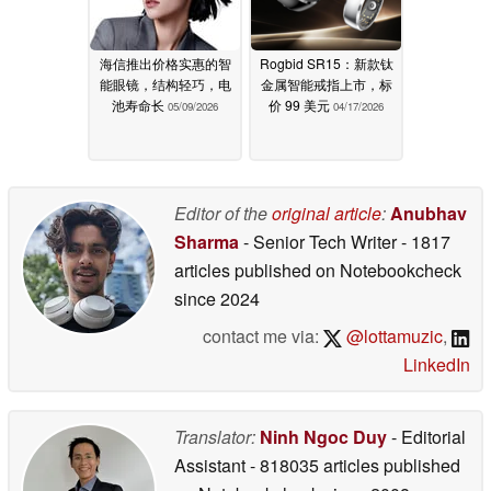
海信推出价格实惠的智
Rogbid SR15：新款钛
能眼镜，结构轻巧，电
金属智能戒指上市，标
池寿命长
价 99 美元
05/09/2026
04/17/2026
Editor of the
original article
:
Anubhav
Sharma
- Senior Tech Writer
- 1817
articles published on Notebookcheck
since 2024
contact me via:
@lottamuzic
,
LinkedIn
Translator:
Ninh Ngoc Duy
- Editorial
Assistant
- 818035 articles published