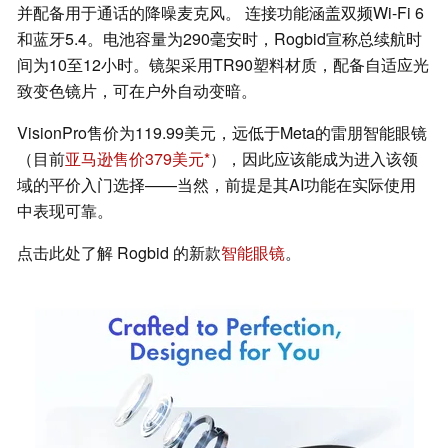
并配备用于通话的降噪麦克风。 连接功能涵盖双频Wi-Fi 6
和蓝牙5.4。电池容量为290毫安时，Rogbid宣称总续航时
间为10至12小时。镜架采用TR90塑料材质，配备自适应光
致变色镜片，可在户外自动变暗。
VisionPro售价为119.99美元，远低于Meta的雷朋智能眼镜
（目前
亚马逊售价379美元
），因此应该能成为进入该领
域的平价入门选择——当然，前提是其AI功能在实际使用
中表现可靠。
点击此处了解 Rogbid 的新款
智能眼镜
。