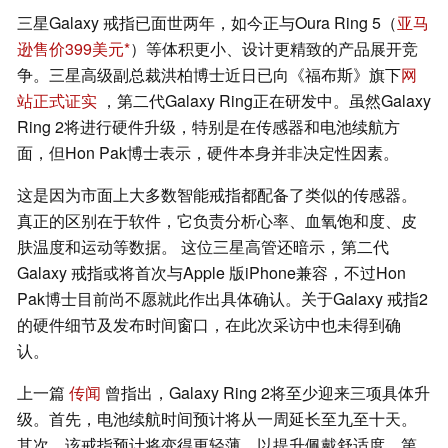
三星Galaxy 戒指已面世两年，如今正与Oura Ring 5（
亚马
逊售价399美元
）等体积更小、设计更精致的产品展开竞
争。三星高级副总裁洪柏博士近日已向《福布斯》旗下
网
站正式证实
，第二代Galaxy Ring正在研发中。虽然Galaxy
Ring 2将进行硬件升级，特别是在传感器和电池续航方
面，但Hon Pak博士表示，硬件本身并非决定性因素。
这是因为市面上大多数智能戒指都配备了类似的传感器。
真正的区别在于软件，它负责分析心率、血氧饱和度、皮
肤温度和运动等数据。 这位三星高管还暗示，第二代
Galaxy 戒指或将首次与Apple 版iPhone兼容，不过Hon
Pak博士目前尚不愿就此作出具体确认。关于Galaxy 戒指2
的硬件细节及发布时间窗口，在此次采访中也未得到确
认。
上一篇
传闻
曾指出，Galaxy Ring 2将至少迎来三项具体升
级。首先，电池续航时间预计将从一周延长至九至十天。
其次，该戒指预计将变得更轻薄，以提升佩戴舒适度。第