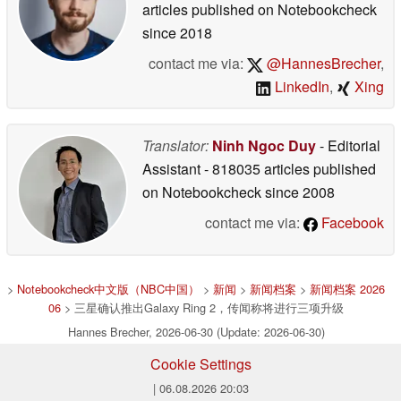
articles published on Notebookcheck
since 2018
contact me via:
@HannesBrecher
,
LinkedIn
,
Xing
Translator:
Ninh Ngoc Duy
- Editorial
Assistant
- 818035 articles published
on Notebookcheck
since 2008
contact me via:
Facebook
>
Notebookcheck中文版（NBC中国）
>
新闻
>
新闻档案
>
新闻档案 2026
06
> 三星确认推出Galaxy Ring 2，传闻称将进行三项升级
Hannes Brecher, 2026-06-30 (Update: 2026-06-30)
Cookie Settings
| 06.08.2026 20:03