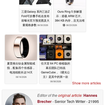
三星Galaxy 系列三款Z
Oura Ring 5 拆解显
Fold可折叠手机在发布
示：搭载 ARM 芯片、
前曝光官方预览图及大
384 KB 内存，且无法维
量规格参数
修
06/30/2026
06/23/2026
夏普推出钛金属智能戒
任天堂 64 PC 移植版的
指，配备四个传感器，
幕后团队已转战
电池续航长达14天
GameCube，《曙光公
主》是其中的第一款
06/16/2026
06/08/2026
Show more articles
Editor of the
original article
:
Hannes
Brecher
- Senior Tech Writer
- 21995