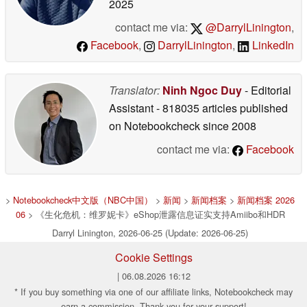
2025
contact me via:
@DarrylLinington
,
Facebook
,
DarrylLinington
,
LinkedIn
Translator:
Ninh Ngoc Duy
- Editorial
Assistant
- 818035 articles published
on Notebookcheck
since 2008
contact me via:
Facebook
>
Notebookcheck中文版（NBC中国）
>
新闻
>
新闻档案
>
新闻档案 2026
06
> 《生化危机：维罗妮卡》eShop泄露信息证实支持Amiibo和HDR
Darryl Linington, 2026-06-25 (Update: 2026-06-25)
Cookie Settings
| 06.08.2026 16:12
* If you buy something via one of our affiliate links, Notebookcheck may
earn a commission. Thank you for your support!