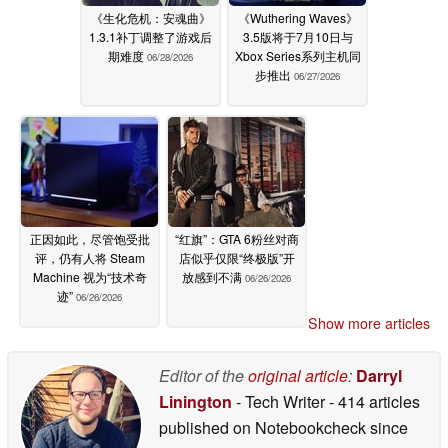
《生化危机：安魂曲》
《Wuthering Waves》
1.3.1补丁调整了游戏后
3.5版将于7月10日与
期难度
Xbox Series系列主机同
06/28/2026
步推出
06/27/2026
正因如此，尽管饱受批
“红旗”：GTA 6粉丝对商
评，仍有人将 Steam
店似乎仅限“终极版”开
Machine 视为“技术奇
放感到不满
06/26/2026
迹”
06/26/2026
Show more articles
Editor of the
original article
:
Darryl
Linington
- Tech Writer
- 414 articles
published on Notebookcheck
since