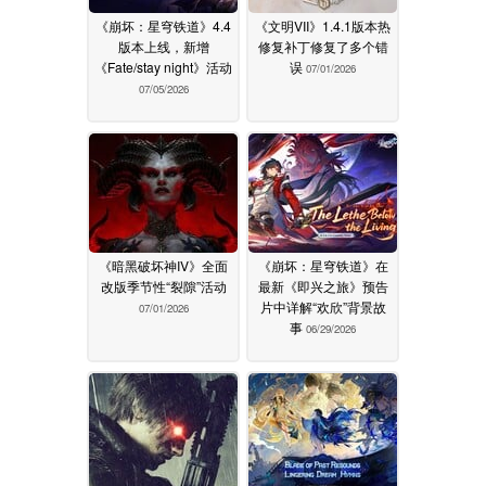
《崩坏：星穹铁道》4.4
《文明VII》1.4.1版本热
版本上线，新增
修复补丁修复了多个错
《Fate/stay night》活动
误
07/01/2026
07/05/2026
《暗黑破坏神IV》全面
《崩坏：星穹铁道》在
改版季节性“裂隙”活动
最新《即兴之旅》预告
片中详解“欢欣”背景故
07/01/2026
事
06/29/2026