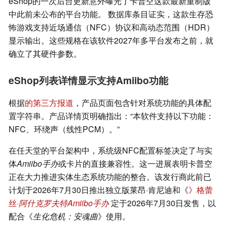
eShop的一次后台更新意外曝光了卡普空这款最新重制版
中此前未公布的平台功能。 数据库条目证实，这款生存恐
怖游戏支持近场通信（NFC）协议和高动态范围（HDR）
显示输出。这些规格在该软件2027年多平台发布之前，就
确立了其硬件参数。
eShop列表详情显示支持Amiibo功能
根据
的第三方报道
，产品页面包含针对系统功能的具体配
置字符串。产品详情页明确指出：“本软件支持以下功能：
NFC、环绕声（线性PCM）。”
在任天堂的平台架构中，系统级NFC配置标签决定了与实
体
Amiibo手办
或卡片的直接兼容性。这一进展表明卡普空
正在大力推进实体生态系统功能的整合。该发行商此前已
计划于2026年7月30日推出独立版莱昂·肯尼迪和《
》格蕾
丝
·阿什克罗夫特Amiibo手办
定于2026年7月30日发售，以
配合《
生化危机：安魂曲
》使用。