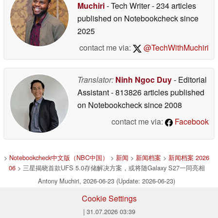
Muchiri
- Tech Writer
- 234 articles
published on Notebookcheck
since
2025
contact me via:
@TechWithMuchiri
Translator:
Ninh Ngoc Duy
- Editorial
Assistant
- 813826 articles published
on Notebookcheck
since 2008
contact me via:
Facebook
>
Notebookcheck中文版（NBC中国）
>
新闻
>
新闻档案
>
新闻档案 2026
06
> 三星揭晓首款UFS 5.0存储解决方案，或将随Galaxy S27一同亮相
Antony Muchiri, 2026-06-23 (Update: 2026-06-23)
Cookie Settings
| 31.07.2026 03:39