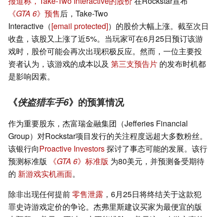
报道称，Take-Two Interactive的股价
在Rockstar宣布
《
GTA 6
》预售
后，Take-Two
Interactive（
[email protected]
）的股价大幅上涨。截至次日
收盘，该股又上涨了近5%。当玩家可在6月25日预订该游
戏时，股价可能会再次出现积极反应。然而，一位主要投
资者认为，该游戏的成本以及
第三支预告片
的发布时机都
是影响因素。
《
侠盗猎车手6
》的预算情况
作为重要股东，杰富瑞金融集团（Jefferies Financial
Group）对Rockstar项目发行的关注程度远超大多数粉丝。
该银行向
Proactive Investors
探讨了事态可能的发展。该行
预测标准版
《
GTA 6
》标准版
为80美元，并预测备受期待
的
新游戏实机画面
。
除非出现任何提前
零售泄露
，6月25日将终结关于这款犯
罪史诗游戏定价的争论。杰弗里斯建议买家为最便宜的版