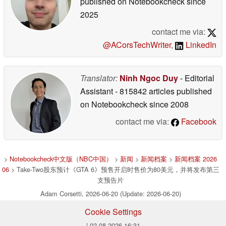
published on Notebookcheck
since
2025
contact me via:
@ACorsTechWriter
,
LinkedIn
Translator:
Ninh Ngoc Duy
- Editorial
Assistant
- 815842 articles published
on Notebookcheck
since 2008
contact me via:
Facebook
>
Notebookcheck中文版（NBC中国）
>
新闻
>
新闻档案
>
新闻档案 2026
06
> Take-Two股东预计《GTA 6》预售开启时售价为80美元，并将发布第三
支预告片
Adam Corsetti, 2026-06-20 (Update: 2026-06-20)
Cookie Settings
| 02.08.2026 16:31