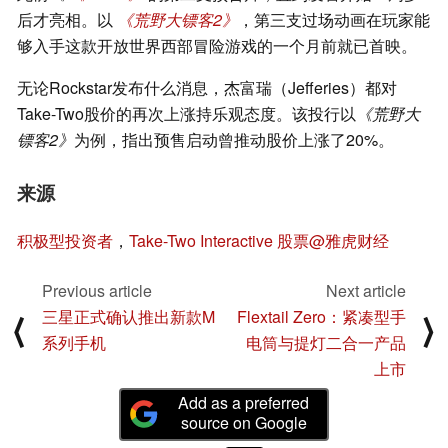
后才亮相。以
《荒野大镖客2》
，第三支过场动画在玩家能
够入手这款开放世界西部冒险游戏的一个月前就已首映。
无论Rockstar发布什么消息，杰富瑞（Jefferies）都对
Take-Two股价的再次上涨持乐观态度。该投行以
《荒野大
镖客2》
为例，指出预售启动曾推动股价上涨了20%。
来源
积极型投资者
，
Take-Two Interactive 股票@雅虎财经
Previous article
Next article
三星正式确认推出新款M
Flextail Zero：紧凑型手
⟨
⟩
系列手机
电筒与提灯二合一产品
上市
Add as a preferred
source on Google