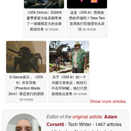
《GTA Online》2026年
这是《GTA 6》营销攻
夏季更新为洛圣都带来
势的开端吗？Take-Two
了一场规模宏大的全新
首席执行官接受街头采
抢劫任务
访
06/18/2026
06/16/2026
S-Game表示，《GTA
关于《GTA 6》的一个
6》并非导致
问题引发热议：粉丝们
《Phantom Blade
不在乎60帧，他们只想
Zero》推迟发行的原因
游戏快点发售
06/12/2026
06/14/2026
Show more articles
Editor of the
original article
:
Adam
Corsetti
- Tech Writer
- 1467 articles