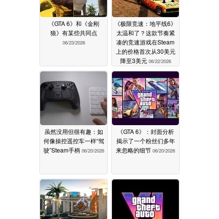
《GTA 6》和《金刚
《极限竞速：地平线6》
狼》有某些共同点
太温和了？这款节奏紧
凑的竞速游戏在Steam
06/23/2026
上的价格首次从30美元
降至3美元
06/22/2026
虽然没用但很有趣：如
《GTA 6》：封面分析
何像操控遥控车一样“驾
揭示了一个粉丝们多年
驶”Steam手柄
来忽略的细节
06/20/2026
06/20/2026