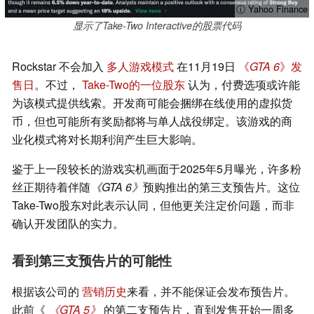
ⓘ Yahoo Finance
显示了Take-Two Interactive的股票代码
Rockstar 不会加入
多人游戏模式
在11月19日
《
GTA 6
》发
售日
。不过，
Take-Two的一位股东
认为，付费选项或许能
为该模式提供线索。开发商可能会捆绑在线使用的虚拟货
币，但也可能所有奖励都将与单人战役绑定。该游戏的商
业化模式将对长期利润产生巨大影响。
鉴于上一段较长的游戏实机画面于2025年5月曝光，许多粉
丝正期待着伴随
《GTA 6》
预购推出的第三支预告片。这位
Take-Two股东对此表示认同，但他更关注定价问题，而非
确认开发团队的实力。
看到第三支预告片的可能性
根据该公司的
营销历史
来看，并不能保证会发布预告片。
此前《
《GTA 5》
的第二支预告片，直到发售开始一周多