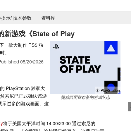
 小提示/ 技术参数
资料库
《State of Play
示其下一款大制作 PS5 独
小时。
Published
05/20/2026
layStation 独家大
ⓘ PlayStation
然索尼已正式确认该游
提前两周宣布新的游戏状态
并未展示过多的游戏画面。这
ay
将于美国太平洋时间 14:00/23:00 通过索尼的
不耐烦的话，《
金刚狼》
的片段已经存在，这要归功于