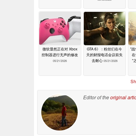
微软显然正在对 Xbox
GTA 6》：粉丝们在今
"
控制器进行无声的修改
天的财报电话会议前失
在
去耐心
"
05/21/2026
05/21/2026
Sh
Editor of the
original arti