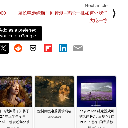
Next article
⟩
000
超长电池续航时间评测--智能手机如何让我们
大吃一惊
Add as a preferred
source on Google
言《战神劳菲》将于
控制共振电脑需求揭秘
PlayStation 独家游戏可
027 年上半年发售，
能跳过 PC，出现 "仅在
06/04/2026
S5 独占引发粉丝分歧
PS5 上运行 "的品牌标
识
06/05/2026
06/02/2026