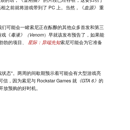
亮相之前就将游戏带到了 PC 上。当然，《
血源》
重
着我们可能会一睹索尼正在酝酿的其他众多首发和第三
游戏《
毒液》（Venom
）早就该发布预告了，如果能
勃勃的项目、
星际：异端先知
索尼可能会为它准备
戏状态"。两周的间歇期预示着可能会有大型游戏亮
因为索尼与 Rockstar Games 就
《GTA 6》
的
开放预购的好时机。