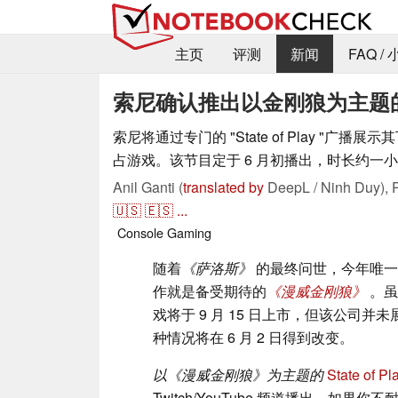
主页
评测
新闻
FAQ /
索尼确认推出以金刚狼为主题的新游戏
索尼将通过专门的 "State of Play "广播展
占游戏。该节目定于 6 月初播出，时长约一
Anil Ganti (
translated by
DeepL / Ninh Duy),
🇺🇸
🇪🇸
...
Console
Gaming
随着
《萨洛斯》
的最终问世，今年唯一的 P
作就是备受期待的
《漫威金刚狼》
。虽
戏将于 9 月 15 日上市，但该公司
种情况将在 6 月 2 日得到改变。
以《漫威金刚狼》为主题的
State of Pl
Twitch/YouTube 频道播出。如果你