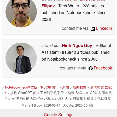
Filipov
- Tech Writer
- 228 articles
published on Notebookcheck
since
2026
contact me via:
LinkedIn
Translator:
Ninh Ngoc Duy
- Editorial
Assistant
- 815842 articles published
on Notebookcheck
since 2008
contact me via:
Facebook
>
Notebookcheck中文版（NBC中国）
>
新闻
>
新闻档案
>
新闻档案 2026
05
> 搭载 ChatGPT 的人工智能手机采用 2 纳米 SoC，在 GPU 方面击败
iPhone 18 Pro 的 A20 Pro，Galaxy S27 Ultra 的骁龙 8 精英 6 代处理器
Martin Filipov, 2026-05-14 (Update: 2026-05-14)
Cookie Settings