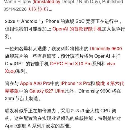
Martin Filipov (
translated by
DeepL / Ninh Duy),
Published
05/14/2026
🇺🇸
🇩🇪
...
2026 年Android 与 iPhone 的旗舰 SoC 竞赛正在进行中，
但很快我们可能要加上
OpenAI 的首款智能手机
加入竞争行
列。
一位知名爆料人透露了联发科即将推出的
Dimensity 9600
旗舰芯片的一些有趣细节，预计该芯片将为 OpenAI 主打
ChatGPT 的智能手机
OPPO Find X10 Pro
系列和
vivo
X500
系列。
旨在与
Apple A20 Pro
中的
iPhone 18 Pro
和
骁龙 8 第六代
精英版
中的
Galaxy S27 Ultra
此外，Dimensity 9600 将在
2nm 节点上制造。
联发科似乎正在加倍努力，采用 2+3+3 全大核 CPU 架
构。这种配置旨在实现业界领先的单核性能，特别是针对
Apple旗舰 A 系列所设定的基准。