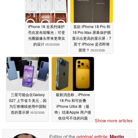
iPhone 18 全系列保护
首款 iPhone 18 Pro 和
壳在发布前曝光；可变
18 Pro Max 屏幕保护膜
光圈摄像头带来更厚实
显示出更高的显示屏：7
的设计
英寸 iPhone 是否即将
05/23/2026
面世？
05/23/2026
三星可能会在Galaxy
最新消息称，iPhone
S27 上节省 5 美元，因
18 Pro 和可折叠
为它将继续使用中国制
iPhone Ultra 将（最
造的显示屏
终）结束Apple 用户接
05/22/2026
收信号不佳的问题
Show more articles
05/22/2026
Editor of the
original article
:
Martin