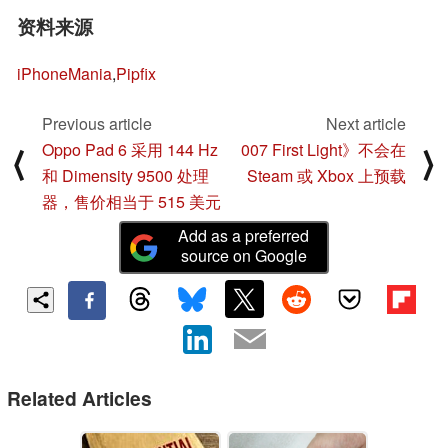
资料来源
iPhoneMania
,
Pipfix
Previous article
Next article
Oppo Pad 6 采用 144 Hz
007 First Light》不会在
⟨
⟩
和 Dimensity 9500 处理
Steam 或 Xbox 上预载
器，售价相当于 515 美元
Add as a preferred
source on Google
Related Articles