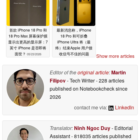
首款 iPhone 18 Pro 和
最新消息称，iPhone
18 Pro Max 屏幕保护膜
18 Pro 和可折叠
显示出更高的显示屏：7
iPhone Ultra 将（最
英寸 iPhone 是否即将
终）结束Apple 用户接
面世？
收信号不佳的问题
05/23/2026
Show more articles
05/22/2026
Editor of the
original article
:
Martin
Filipov
- Tech Writer
- 228 articles
published on Notebookcheck
since
2026
contact me via:
LinkedIn
Translator:
Ninh Ngoc Duy
- Editorial
Assistant
- 818035 articles published