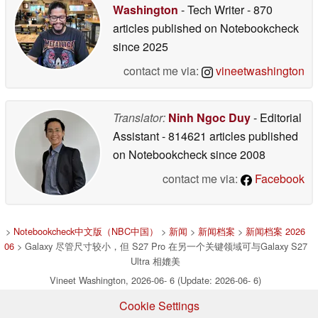
Washington
- Tech Writer
- 870
articles published on Notebookcheck
since 2025
contact me via:
vineetwashington
Translator:
Ninh Ngoc Duy
- Editorial
Assistant
- 814621 articles published
on Notebookcheck
since 2008
contact me via:
Facebook
>
Notebookcheck中文版（NBC中国）
>
新闻
>
新闻档案
>
新闻档案 2026
06
> Galaxy 尽管尺寸较小，但 S27 Pro 在另一个关键领域可与Galaxy S27
Ultra 相媲美
Vineet Washington, 2026-06- 6 (Update: 2026-06- 6)
Cookie Settings