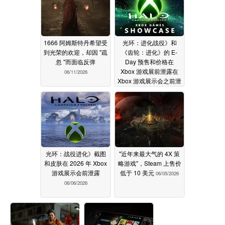
1666 阿姆斯特丹希望受
光环：进化战役》和
到光荣的欢迎，却因 "疏
《齿轮：进化》的 E-
忽 "而面临反弹
Day 预售和价格在
Xbox 游戏展前泄露在
06/11/2026
Xbox 游戏展示会之前泄
露 E-Day 预购订单和价
格
06/08/2026
光环：战役进化》截图
"近年来最大气的 4X 策
和皮肤在 2026 年 Xbox
略游戏"，Steam 上售价
游戏展示会前泄露
低于 10 美元
06/05/2026
06/06/2026