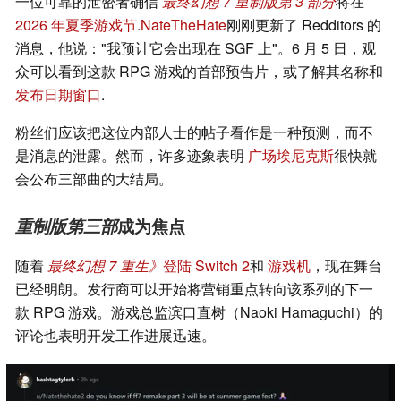
一位可靠的泄密者确信
最终幻想 7 重制版第 3 部分
将在
2026 年夏季游戏节
.
NateTheHate
刚刚更新了 Redditors 的
消息，他说："我预计它会出现在 SGF 上"。6 月 5 日，观
众可以看到这款 RPG 游戏的首部预告片，或了解其名称和
发布日期窗口
.
粉丝们应该把这位内部人士的帖子看作是一种预测，而不
是消息的泄露。然而，许多迹象表明
广场埃尼克斯
很快就
会公布三部曲的大结局。
重制版第三部
成为焦点
随着
最终幻想 7 重生》
登陆 Switch 2
和
游戏机
，现在舞台
已经明朗。发行商可以开始将营销重点转向该系列的下一
款 RPG 游戏。游戏总监滨口直树（Naoki Hamaguchi）的
评论也表明开发工作进展迅速。