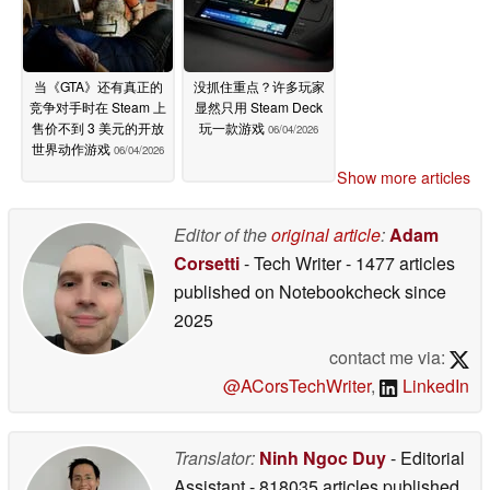
当《GTA》还有真正的
没抓住重点？许多玩家
竞争对手时在 Steam 上
显然只用 Steam Deck
售价不到 3 美元的开放
玩一款游戏
06/04/2026
世界动作游戏
06/04/2026
Show more articles
Editor of the
original article
:
Adam
Corsetti
- Tech Writer
- 1477 articles
published on Notebookcheck
since
2025
contact me via:
@ACorsTechWriter
,
LinkedIn
Translator:
Ninh Ngoc Duy
- Editorial
Assistant
- 818035 articles published