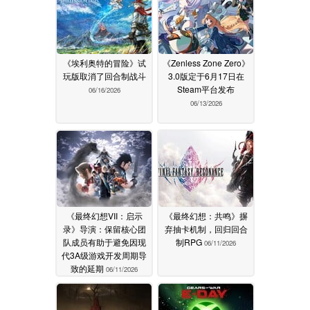
《埃利奥特的冒险》试
《Zenless Zone Zero》
玩版取消了回合制战斗
3.0版定于6月17日在
Steam平台发布
06/16/2026
06/13/2026
《最终幻想VII：启示
《最终幻想：共鸣》摒
录》导演：保留核心团
弃抽卡机制，回归回合
队成员有助于避免因现
制RPG
06/11/2026
代3A级游戏开发周期导
致的延期
06/11/2026