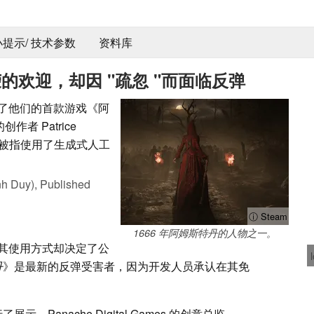
 小提示/ 技术参数
资料库
荣的欢迎，却因 "疏忽 "而面临反弹
节上宣布了他们的首款游戏《阿
者 Patrice
序章被指使用了生成式人工
nh Duy),
Published
ⓘ Steam
1666 年阿姆斯特丹的人物之一。
其使用方式却决定了公
丹
》是最新的反弹受害者，因为开发人员承认在其免
，Panache Digital Games 的创意总监