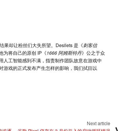
，结果却让粉丝们大失所望。Desilets 是《
刺客信
为将自己的原创 IP《
1666 阿姆斯特丹
》公之于众
用人工智能感到不满，指责制作团队故意在游戏中
对游戏的正式发布产生怎样的影响，我们拭目以
Next article
⟩
的追逐
谷歌 Pixel 仍存在 3 月份引入的启动循环错误