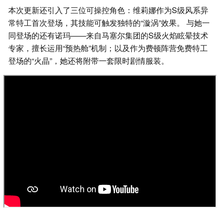
本次更新还引入了三位可操控角色：维莉娜作为S级风系异
常特工首次登场，其技能可触发独特的“漩涡”效果。 与她一
同登场的还有诺玛——来自马塞尔集团的S级火焰眩晕技术
专家，擅长运用“预热舱”机制；以及作为费顿阵营免费特工
登场的“火晶”，她还将附带一套限时剧情服装。