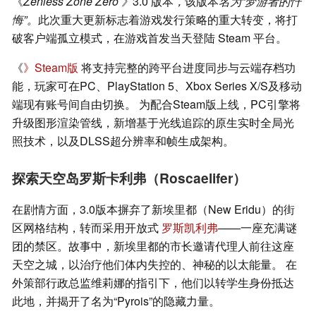
《
Zenless Zone Zero
》
3.0 版本
，
该版本
名为“梦游者的忏
悔”。
此次重大更新标志着游戏发行策略的重大转变，将打
破客户端孤立模式，在游戏首发当天登陆 Steam 平台。
《
》Steam版
将支持完整的跨平台进度同步与云端存档功
能，玩家可在PC、PlayStation 5、Xbox Series X/S及移动
端现有账号间自由切换。 为配合Steam版上线，PC引擎将
升级图形渲染管线，新增基于光线追踪的原生实时全局光
照技术，以及DLSS超分辨率和帧生成架构。
探索天空岛罗斯卡利弗（Roscaelifer）
在剧情方面，3.0版本摒弃了新埃里都（New Eridu）的街
区网格结构，转而采用开放式
罗斯凯利弗
——一座充满谜
团的禁区。故事中，新埃里都的市长邀请代理人前往这座
天空之城，以治疗他们体内失控的、神秘的以太能量。 在
外策部行政总监维莉娜的指引下，他们以转学生身份抵达
此地，并揭开了名为“Pyrois”的隐藏力量。