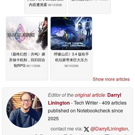
内容遭泄露
06/13/2026
《最终幻想：共鸣》摒
呼啸山庄》3.4 版给手
弃抽卡机制，回归回合
机玩家带来巨大压力
制RPG
06/11/2026
06/10/2026
Show more articles
Editor of the
original article
:
Darryl
Linington
- Tech Writer
- 409 articles
published on Notebookcheck
since
2025
contact me via:
@DarrylLinington
,