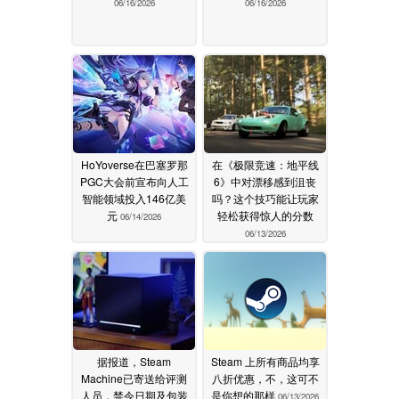
06/16/2026
06/16/2026
HoYoverse在巴塞罗那
在《极限竞速：地平线
PGC大会前宣布向人工
6》中对漂移感到沮丧
智能领域投入146亿美
吗？这个技巧能让玩家
元
轻松获得惊人的分数
06/14/2026
06/13/2026
据报道，Steam
Steam 上所有商品均享
Machine已寄送给评测
八折优惠，不，这可不
人员，禁令日期及包装
是你想的那样
06/13/2026