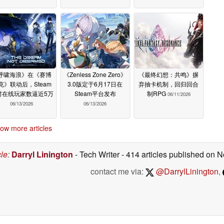
呼啸海浪》在《赛博
《Zenless Zone Zero》
《最终幻想：共鸣》摒
克》联动后，Steam
3.0版定于6月17日在
弃抽卡机制，回归回合
时在线玩家数逼近5万
Steam平台发布
制RPG
06/11/2026
06/13/2026
06/13/2026
ow more articles
cle
:
Darryl Linington
- Tech Writer
- 414 articles published on
contact me via:
@DarrylLinington
,