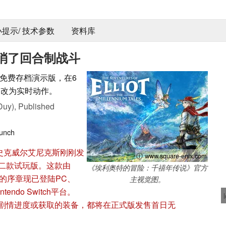
 小提示/ 技术参数
资料库
消了回合制战斗
免费存档演示版，在6
制改为实时动作。
Duy),
Published
unch
史克威尔艾尼克斯刚刚发
ⓘ www.square-enix.com
二款试玩版。这款由
《埃利奥特的冒险：千禧年传说》官方
联合开发的序章现已登陆PC、
主视觉图。
Nintendo Switch平台。
剧情进度或获取的装备，都将在正式版发售首日无