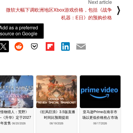
Next article
⟩
微软大幅下调欧洲地区Xbox游戏价格，包括《战争
机器：E日》的预购价格
Add as a preferred
source on Google
《怪物猎人：荒野》
《狂风巨浪》3.5版直播
亚马逊Prime在南非市
—《升华》定于2027
时间比预期提前
场以更低价格抢占市场
年发售
06/20/2026
06/19/2026
06/17/2026