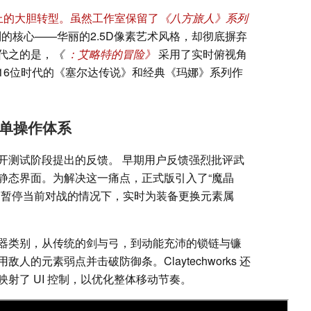
机制上的大胆转型。虽然工作室保留了
《八方旅人》系列
的核心——华丽的2.5D像素艺术风格，却彻底摒弃
代之的是，
《
：艾略特的冒险》
采用了实时俯视角
16位时代的《塞尔达传说》和经典《玛娜》系列作
菜单操作体系
开测试阶段提出的反馈。 早期用户反馈强烈批评武
静态界面。为解决这一痛点，正式版引入了“魔晶
不暂停当前对战的情况下，实时为装备更换元素属
器类别，从传统的剑与弓，到动能充沛的锁链与镰
的元素弱点并击破防御条。Claytechworks 还
射了 UI 控制，以优化整体移动节奏。