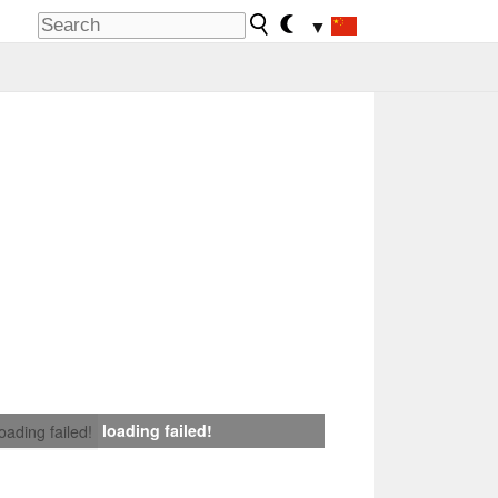
▼
loading failed!
loading failed!