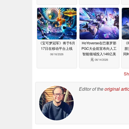
《宝可梦冠军》将于6月
HoYoverse在巴塞罗那
《
17日在移动平台上线
PGC大会前宣布向人工
朋
智能领域投入146亿美
同
06/16/2026
元
06/14/2026
Sh
Editor of the
original arti