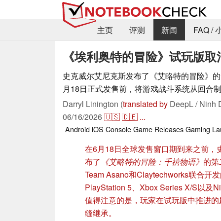
主页
评测
新闻
FAQ /
《埃利奥特的冒险》试玩版取
史克威尔艾尼克斯发布了《艾略特的冒险》的
月18日正式发售前，将游戏战斗系统从回合
Darryl Linington (
translated by
DeepL / Ninh 
06/16/2026
🇺🇸
🇩🇪
...
Android
iOS
Console
Game Releases
Gaming
La
在6月18日全球发售窗口期到来之前，
布了
《艾略特的冒险：千禧物语》
的第
Team Asano和Claytechworks
PlayStation 5、Xbox Series X/S以及
值得注意的是，玩家在试玩版中推进的
缝继承。