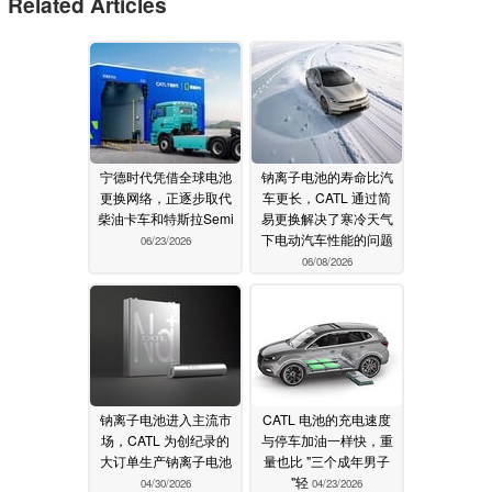
Related Articles
宁德时代凭借全球电池
钠离子电池的寿命比汽
更换网络，正逐步取代
车更长，CATL 通过简
柴油卡车和特斯拉Semi
易更换解决了寒冷天气
下电动汽车性能的问题
06/23/2026
06/08/2026
钠离子电池进入主流市
CATL 电池的充电速度
场，CATL 为创纪录的
与停车加油一样快，重
大订单生产钠离子电池
量也比 "三个成年男子
"轻
04/30/2026
04/23/2026