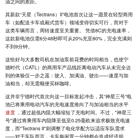
油之间的差距。
其新款“天星（Tectrans）II”电池首次让这一愿景在轻型商用
车（如配送卡车或厢式货车）领域变得切实可行，而对于
这类车辆而言，周转速度至关重要。 凭借8C的充电速率，
这款新电池仅需6分48秒即可从20%充至80%，完全充满则
不到9分钟。
这恰好与大多数司机在加油泵前花费的时间相当，也使宁
德时代（CATL）的商用车产品线距离电动汽车从未完全达
到的体验仅一步之遥：驶入、加满油、驶出——速度与加
油相当，却无需顺便买杯咖啡。
这并非宁德时代首次向这一目标发起冲击，其“神星三号”电
池已将乘用电动汽车的充电速度推向了与加油相当的水平
速度
，通过超低内阻大幅缩短了充电时间。不过，"神星三
号"通过将乘用车内阻降至低至0.25毫欧来追求极致充电速
度，而"Tectrans II"则调整了电化学配方以适应车队需求
——对于车队而言，卡车每闲置一分钟都会造成经济损