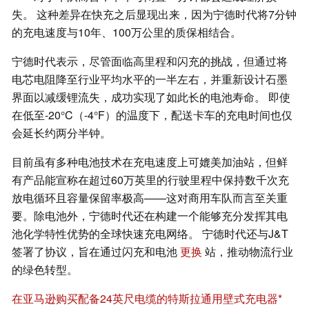
失。 这种差异在快充之后显现出来，因为宁德时代将7分钟
的充电速度与10年、100万公里的质保相结合。
宁德时代表示，尽管面临高里程和闪充的挑战，但通过将
电芯电阻降至行业平均水平的一半左右，并重新设计石墨
界面以减缓锂流失，成功实现了如此长的电池寿命。 即使
在低至-20°C（-4°F）的温度下，配送卡车的充电时间也仅
会延长约两分半钟。
目前虽有多种电池技术在充电速度上可媲美加油站，但鲜
有产品能宣称在超过60万英里的行驶里程中保持数千次充
放电循环且容量保留率极高——这对商用车队而言至关重
要。除电池外，宁德时代还在构建一个能够充分发挥其电
池化学特性优势的全球快速充电网络。 宁德时代还与J&T
签署了协议，旨在通过闪充和电池
更换
站，推动物流行业
的绿色转型。
在亚马逊购买配备24英尺电缆的特斯拉通用壁式充电器