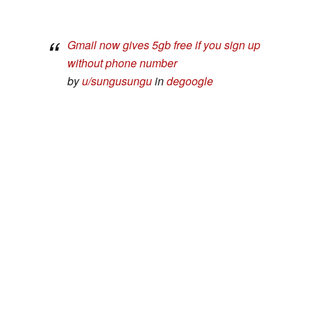
Gmail now gives 5gb free if you sign up
without phone number
by
u/sungusungu
in
degoogle