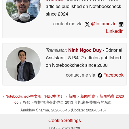
articles published on Notebookcheck
since 2024
contact me via:
@lottamuzic
,
LinkedIn
Translator:
Ninh Ngoc Duy
- Editorial
Assistant
- 816412 articles published
on Notebookcheck
since 2008
contact me via:
Facebook
>
Notebookcheck中文版（NBC中国）
>
新闻
>
新闻档案
>
新闻档案 2026
05
> 谷歌正在悄悄地夺走你自 2013 年以来免费拥有的东西
Anubhav Sharma, 2026-05-15 (Update: 2026-05-15)
Cookie Settings
| 04.08.2026 04:29