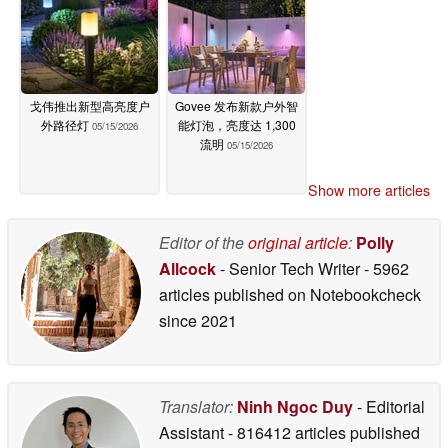
戈伟推出新型高亮度户
Govee 发布新款户外智
外路径灯
能灯泡，亮度达 1,300
05/15/2026
流明
05/15/2026
Show more articles
Editor of the
original article
:
Polly
Allcock
- Senior Tech Writer
- 5962
articles published on Notebookcheck
since 2021
Translator:
Ninh Ngoc Duy
- Editorial
Assistant
- 816412 articles published