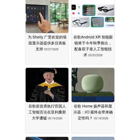
为 Shelly 广受欢迎的墙
谷歌Android XR 智能眼
面显示器提供多仪表板
镜将于今年秋季推出，
支持
配备双子座人工智能技
05/27/2026
术
05/20/2026
谷歌前首席执行官因人
谷歌 Home 扬声器和显
工智能言论在亚利桑那
示器：I/O 最终会带来确
大学遭嘘
定性吗？
05/19/2026
05/19/2026