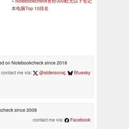
»
Notebookcheck售价300欧元以下笔记
本电脑Top 10排名
shed on Notebookcheck
since 2018
contact me via:
@aldersonaj
,
Bluesky
okcheck
since 2008
contact me via:
Facebook