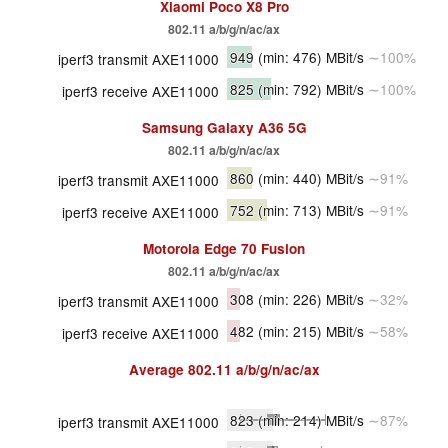
Xiaomi Poco X8 Pro
802.11 a/b/g/n/ac/ax
949
(min: 476)
MBit/s
∼100%
iperf3 transmit AXE11000
825
(min: 792)
MBit/s
∼100%
iperf3 receive AXE11000
Samsung Galaxy A36 5G
802.11 a/b/g/n/ac/ax
860
(min: 440)
MBit/s
∼91%
iperf3 transmit AXE11000
752
(min: 713)
MBit/s
∼91%
iperf3 receive AXE11000
Motorola Edge 70 Fusion
802.11 a/b/g/n/ac/ax
308
(min: 226)
MBit/s
∼32%
iperf3 transmit AXE11000
482
(min: 215)
MBit/s
∼58%
iperf3 receive AXE11000
Average
802.11 a/b/g/n/ac/ax
823
(min: 214)
MBit/s
∼87%
iperf3 transmit AXE11000