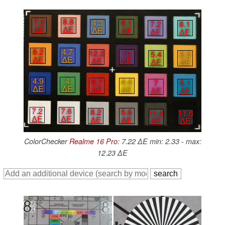
7.3
8.8
4.3
8.1
7.2
8.1
∆E
∆E
∆E
∆E
∆E
∆E
8.2
4.7
12.2
10
5.4
2.3
∆E
∆E
∆E
∆E
∆E
∆E
4.9
4
9.7
4.4
7
5.1
∆E
∆E
∆E
∆E
∆E
∆E
7.2
7.6
8.2
5.6
11.4
11.6
∆E
∆E
∆E
∆E
∆E
∆E
ColorChecker
Realme 16 Pro
: 7.22 ∆E min: 2.33 - max:
12.23 ∆E