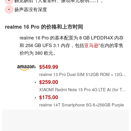
触觉缺陷（大量塑料、振动单元较弱......）。
-
扬声器没有深度
-
realme 16 Pro 的价格和上市时间
realme 16 Pro 的基本配置为 8 GB LPDDR4X 内存
和 256 GB UFS 3.1 内存，包括
亚马逊
在内的零售
价约为 380 欧元。
$549.99
realme 13 Pro Dual-SIM 512GB ROM + 12GB RAM (GSM Only | No CDMA) Factory Unlocked 5G Smartphone (Emerald Green) - International Version
$259.00
XIAOMI Redmi Note 15 Pro 4G LTE Ai (for Tmobile Mint Tello & Global) (256GB + 8GB) 6.77" 120Hz 200MP AI Camera Model 25100RA69G Unlocked Dual Sim Liberado (Black)
$175.00
realme 14T Smartphone 5G 8+256GB Purple