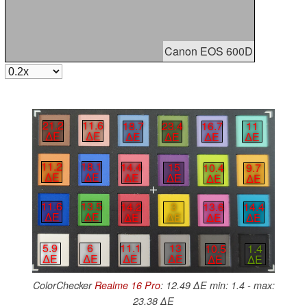
Canon EOS 600D
21.2
11.6
18.7
23.4
16.7
11
∆E
∆E
∆E
∆E
∆E
∆E
11.2
18.1
14.4
15
10.4
9.7
∆E
∆E
∆E
∆E
∆E
∆E
11.6
13.5
14.2
3
13.6
14.4
∆E
∆E
∆E
∆E
∆E
∆E
5.9
6
11.1
13
10.5
1.4
∆E
∆E
∆E
∆E
∆E
∆E
ColorChecker
Realme 16 Pro
: 12.49 ∆E min: 1.4 - max:
23.38 ∆E