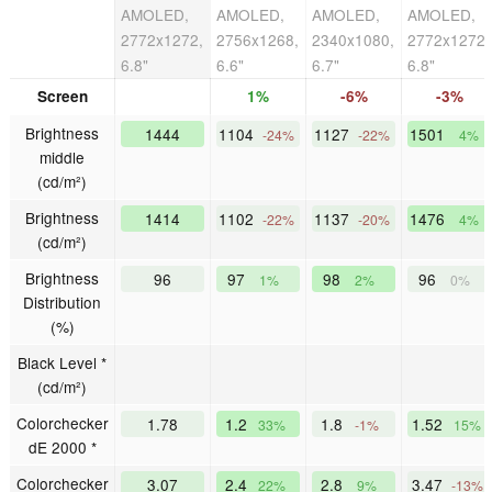
AMOLED,
AMOLED,
AMOLED,
AMOLED,
2772x1272,
2756x1268,
2340x1080,
2772x1272,
6.8"
6.6"
6.7"
6.8"
Screen
1%
-6%
-3%
Brightness
1444
1104
1127
1501
-24%
-22%
4%
middle
(cd/m²)
Brightness
1414
1102
1137
1476
-22%
-20%
4%
(cd/m²)
Brightness
96
97
98
96
1%
2%
0%
Distribution
(%)
Black Level *
(cd/m²)
Colorchecker
1.78
1.2
1.8
1.52
33%
-1%
15%
dE 2000 *
Colorchecker
3.07
2.4
2.8
3.47
22%
9%
-13%