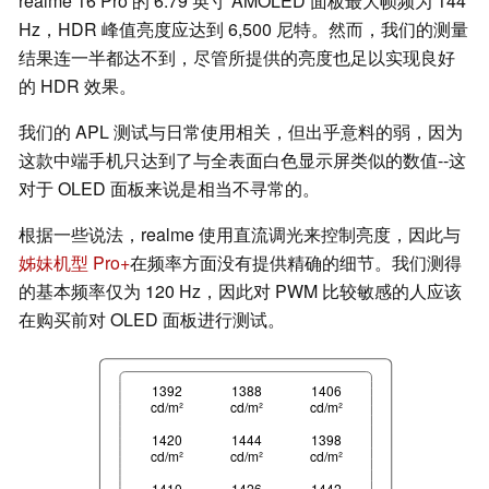
realme 16 Pro 的 6.79 英寸 AMOLED 面板最大帧频为 144
Hz，HDR 峰值亮度应达到 6,500 尼特。然而，我们的测量
结果连一半都达不到，尽管所提供的亮度也足以实现良好
的 HDR 效果。
我们的 APL 测试与日常使用相关，但出乎意料的弱，因为
这款中端手机只达到了与全表面白色显示屏类似的数值--这
对于 OLED 面板来说是相当不寻常的。
根据一些说法，realme 使用直流调光来控制亮度，因此与
姊妹机型 Pro+
在频率方面没有提供精确的细节。我们测得
的基本频率仅为 120 Hz，因此对 PWM 比较敏感的人应该
在购买前对 OLED 面板进行测试。
1392
1388
1406
cd/m²
cd/m²
cd/m²
1420
1444
1398
cd/m²
cd/m²
cd/m²
1410
1426
1442