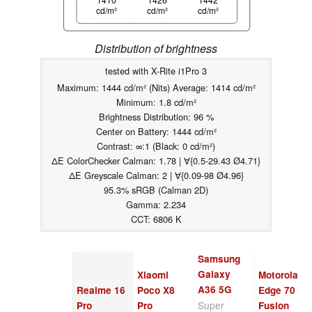
cd/m²
cd/m²
cd/m²
Distribution of brightness
tested with X-Rite i1Pro 3
Maximum: 1444 cd/m² (Nits) Average: 1414 cd/m²
Minimum: 1.8 cd/m²
Brightness Distribution: 96 %
Center on Battery: 1444 cd/m²
Contrast: ∞:1 (Black: 0 cd/m²)
ΔE ColorChecker Calman: 1.78 | ∀{0.5-29.43 Ø4.71}
ΔE Greyscale Calman: 2 | ∀{0.09-98 Ø4.96}
95.3% sRGB (Calman 2D)
Gamma: 2.234
CCT: 6806 K
Samsung
Galaxy
Xiaomi
Motorola
A36 5G
Realme 16
Poco X8
Edge 70
Super
Pro
Pro
Fusion