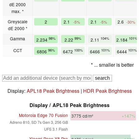
dE 2000
max. *
Greyscale
2
2.1
2.1
2.6
-5%
-5%
-30%
dE 2000 *
Gamma
98%
99%
104%
101%
2.234
2.22
2.11
2.184
CCT
96%
100%
101%
101%
6806
6472
6466
6444
* ... smaller is better
Display:
APL18 Peak Brightness
|
HDR Peak Brightness
Display / APL18 Peak Brightness
Motorola Edge 70 Fusion
3775
cd/m²
+147%
Adreno 810, SD 7s Gen 3, 256 GB
UFS 3.1 Flash
Xiaomi Poco X8 Pro