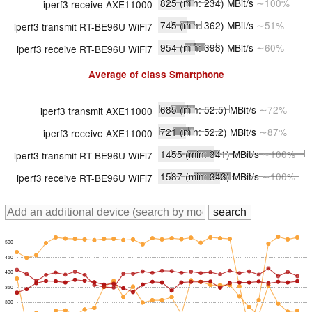
825
(min: 234)
MBit/s
∼100%
iperf3 receive AXE11000
745
(min: 362)
MBit/s
∼51%
iperf3 transmit RT-BE96U WiFi7
954
(min: 393)
MBit/s
∼60%
iperf3 receive RT-BE96U WiFi7
Average of class
Smartphone
685
(min: 52.5)
MBit/s
∼72%
iperf3 transmit AXE11000
721
(min: 52.2)
MBit/s
∼87%
iperf3 receive AXE11000
1455
(min: 341)
MBit/s
∼100%
iperf3 transmit RT-BE96U WiFi7
1587
(min: 343)
MBit/s
∼100%
iperf3 receive RT-BE96U WiFi7
500
450
400
350
300