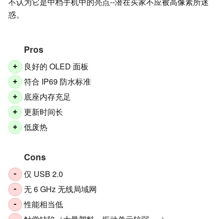
不认为它是中档手机中的亮点--潜在买家不应被高像素所迷
惑。
Pros
良好的 OLED 面板
+
符合 IP69 防水标准
+
底座内存充足
+
更新时间长
+
低废热
+
Cons
仅 USB 2.0
-
无 6 GHz 无线局域网
-
性能相当低
-