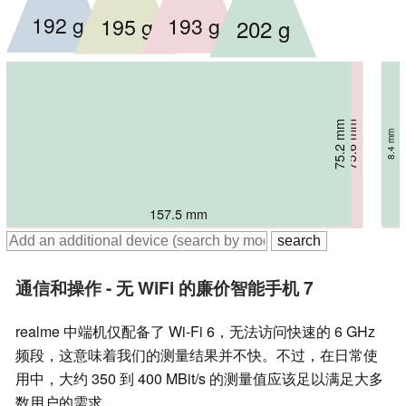
192 g
195 g
193 g
202 g
75.2 mm
75.6 mm
77.6 mm
78.2 mm
8.4 mm
6.8 mm
7.8 mm
7.4 mm
157.5 mm
162.8 mm
162.6 mm
162.9 mm
通信和操作 - 无 WiFi 的廉价智能手机 7
realme 中端机仅配备了 Wi-Fi 6，无法访问快速的 6 GHz
频段，这意味着我们的测量结果并不快。不过，在日常使
用中，大约 350 到 400 MBit/s 的测量值应该足以满足大多
数用户的需求。