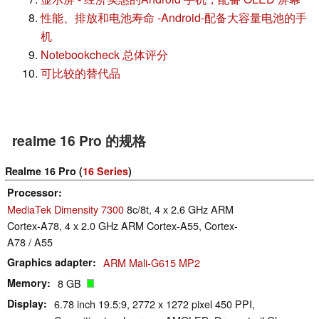
性能、排放和电池寿命 -Android-配备大容量电池的手
机
Notebookcheck 总体评分
可比较的替代品
realme 16 Pro 的规格
Realme 16 Pro (
16 Series
)
Processor
MediaTek Dimensity 7300
8c/8t, 4 x 2.6 GHz ARM
Cortex-A78, 4 x 2.0 GHz ARM Cortex-A55, Cortex-
A78 / A55
Graphics adapter
ARM Mali-G615 MP2
Memory
8 GB
Display
6.78 inch 19.5:9, 2772 x 1272 pixel 450 PPI,