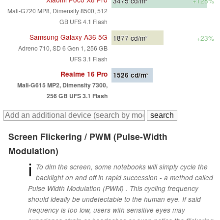
3475
cd/m²
+128%
Mali-G720 MP8, Dimensity 8500, 512
GB UFS 4.1 Flash
Samsung Galaxy A36 5G
1877
cd/m²
+23%
Adreno 710, SD 6 Gen 1, 256 GB
UFS 3.1 Flash
Realme 16 Pro
1526
cd/m²
Mali-G615 MP2, Dimensity 7300,
256 GB UFS 3.1 Flash
Screen Flickering / PWM (Pulse-Width
Modulation)
ℹ
To dim the screen, some notebooks will simply cycle the
backlight on and off in rapid succession - a method called
Pulse Width Modulation (PWM) . This cycling frequency
should ideally be undetectable to the human eye. If said
frequency is too low, users with sensitive eyes may